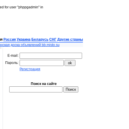
led for user "phppgadmin" in
ия
Россия
Украина
Беларусь
СНГ
Другие страны
нская доска объявлений bb.misto.su
E-mail:
Пароль:
Регистрация
Поиск на сайте