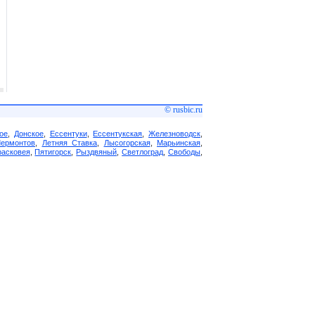
© rusbic.ru
ое
,
Донское
,
Ессентуки
,
Ессентукская
,
Железноводск
,
Лермонтов
,
Летняя Ставка
,
Лысогорская
,
Марьинская
,
асковея
,
Пятигорск
,
Рыздвяный
,
Светлоград
,
Свободы
,