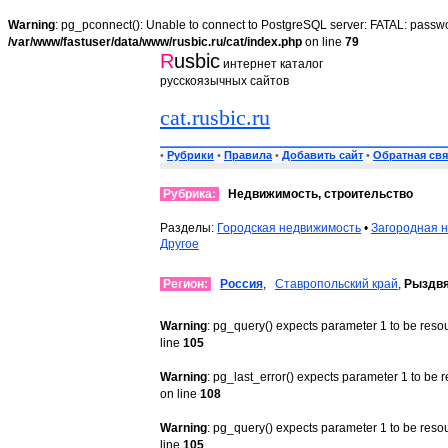
Warning
: pg_pconnect(): Unable to connect to PostgreSQL server: FATAL: passwo
/var/www/fastuser/data/www/rusbic.ru/cat/index.php
on line
79
R
usbic
интернет каталог
русскоязычных сайтов
cat.rusbic.ru
•
Рубрики
•
Правила
•
Добавить сайт
•
Обратная свя
Рубрика:
Недвижимость, строительство
Разделы:
Городская недвижимость
•
Загородная 
Другое
Регион:
Россия
,
Ставропольский край
,
Рыздв
Warning
: pg_query() expects parameter 1 to be reso
line
105
Warning
: pg_last_error() expects parameter 1 to be 
on line
108
Warning
: pg_query() expects parameter 1 to be reso
line
105