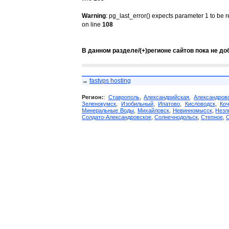
Warning
: pg_last_error() expects parameter 1 to be 
on line
108
В данном разделе/(+)регионе сайтов пока не до
→
fastvps hosting
Регион:
:
Ставрополь
,
Александрийская
,
Александров
Зеленокумск
,
Изобильный
,
Ипатово
,
Кисловодск
,
Коч
Минеральные Воды
,
Михайловск
,
Невинномысск
,
Незл
Солдато-Александровское
,
Солнечнодольск
,
Степное
,