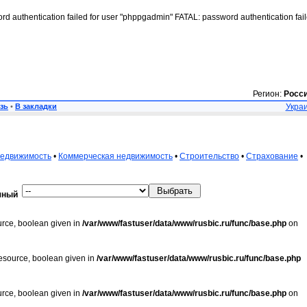
rd authentication failed for user "phppgadmin" FATAL: password authentication fai
Регион:
Росс
зь
•
В закладки
Украи
недвижимость
•
Коммерческая недвижимость
•
Строительство
•
Страхование
•
яный
urce, boolean given in
/var/www/fastuser/data/www/rusbic.ru/func/base.php
on
resource, boolean given in
/var/www/fastuser/data/www/rusbic.ru/func/base.php
urce, boolean given in
/var/www/fastuser/data/www/rusbic.ru/func/base.php
on