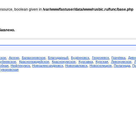
resource, boolean given in
/var/www/fastuser/data/www/rusbic.ru/func/base.php
бавлено.
ское
,
Арзгир
,
Балахоновское
,
Благодарный
,
Будённовск
,
Георгиевск
,
Грачёвка
,
Дивн
убеевское
,
Красногвардейское
,
Краснокумское
,
Курсавка
,
Курская
,
Левокумское
,
обная
,
Нефтекумск
,
Новоалександровск
,
Новопавловск
,
Новоселицкое
,
Пелагиада
,
Пр
Суворовская