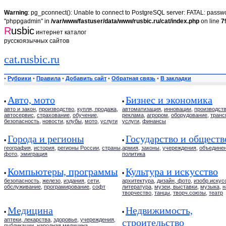
Warning
: pg_pconnect(): Unable to connect to PostgreSQL server: FATAL: passwor
"phppgadmin" in
/var/www/fastuser/data/www/rusbic.ru/cat/index.php
on line
7
R
usbic
интернет каталог
русскоязычных сайтов
cat.rusbic.ru
•
Рубрики
•
Правила
•
Добавить сайт
•
Обратная связь
•
В закладки
Авто, мото
Бизнес и экономика
•
•
авто и закон
,
производство
,
купля, продажа
,
автоматизация
,
инновации
,
производст
автосервис
,
страхование
,
обучение
,
реклама
,
агрором
,
оборудование
,
транс
безопасность
,
новости
,
клубы
,
мото
,
услуги
услуги
,
финансы
Города и регионы
Государство и обществ
•
•
география
,
история
,
регионы России
,
страны
,
армия
,
законы
,
учереждения
,
объедине
фото
,
эмиграция
политика
Компьютеры, программы
Культура и искусство
•
•
безопасность
,
железо
,
издания
,
сети
,
архитектура
,
дизайн, фото
,
изобр.искус
обслуживание
,
програмирование
,
софт
литература
,
музеи, выставки
,
музыка
,
н
творчество
,
танцы
,
творч.союзы
,
театр
Медицина
Недвижимость,
•
•
аптеки, лекарства
,
здоровье
,
учереждения
,
строительство
публикации
,
народная медицина