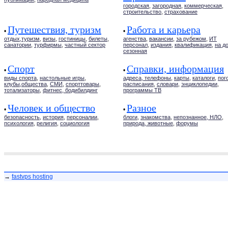
городская
,
загородная
,
коммерческая
,
строительство
,
страхование
Путешествия, туризм
Работа и карьера
•
•
отдых,туризм
,
визы
,
гостиницы
,
билеты
,
агенства
,
вакансии
,
за рубежом
,
ИТ
санатории
,
турфирмы
,
частный сектор
персонал
,
издания
,
квалификация
,
на д
сезонная
Спорт
Справки, информация
•
•
виды спорта
,
настольные игры
,
адреса, телефоны
,
карты
,
каталоги
,
пог
клубы,общества
,
СМИ
,
спорттовары
,
расписания
,
словари
,
энциклопедии
,
тотализаторы
,
фитнес, бодибилдинг
программы ТВ
Человек и общество
Разное
•
•
безопасность
,
история
,
персоналии
,
блоги
,
знакомства
,
непознанное, НЛО
,
психология
,
религия
,
социология
природа, животные
,
форумы
→
fastvps hosting