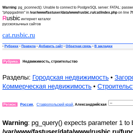
Warning
: pg_pconnect(): Unable to connect to PostgreSQL server: FATAL: passwor
"phppgadmin" in
/var/www/fastuser/data/www/rusbic.ru/cat/index.php
on line
7
R
usbic
интернет каталог
русскоязычных сайтов
cat.rusbic.ru
•
Рубрики
•
Правила
•
Добавить сайт
•
Обратная связь
•
В закладки
Рубрика:
Недвижимость, строительство
Разделы:
Городская недвижимость
•
Загор
Коммерческая недвижимость
•
Строительс
Регион:
Россия
,
Ставропольский край
,
Александрийская
Warning
: pg_query() expects parameter 1 to 
/var/www/fastuser/data/www/rusbic.ru/fun