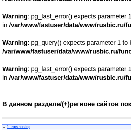
Warning
: pg_last_error() expects parameter 
in
/var/www/fastuser/data/www/rusbic.ru/f
Warning
: pg_query() expects parameter 1 to 
/var/www/fastuser/data/www/rusbic.ru/fun
Warning
: pg_last_error() expects parameter 
in
/var/www/fastuser/data/www/rusbic.ru/f
В данном разделе/(+)регионе сайтов по
→
fastvps hosting