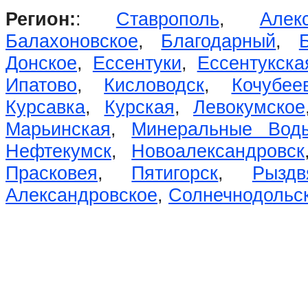
Регион:
:
Ставрополь
,
Алек
Балахоновское
,
Благодарный
,
Донское
,
Ессентуки
,
Ессентукска
Ипатово
,
Кисловодск
,
Кочубее
Курсавка
,
Курская
,
Левокумское
Марьинская
,
Минеральные Вод
Нефтекумск
,
Новоалександровск
Прасковея
,
Пятигорск
,
Рыздв
Александровское
,
Солнечнодольс