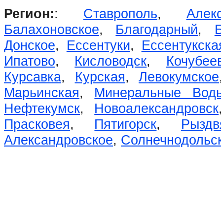
Регион:
:
Ставрополь
,
Алек
Балахоновское
,
Благодарный
,
Донское
,
Ессентуки
,
Ессентукска
Ипатово
,
Кисловодск
,
Кочубее
Курсавка
,
Курская
,
Левокумское
Марьинская
,
Минеральные Вод
Нефтекумск
,
Новоалександровск
Прасковея
,
Пятигорск
,
Рыздв
Александровское
,
Солнечнодольс