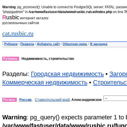
Warning
: pg_pconnect(): Unable to connect to PostgreSQL server: FATAL: passwor
"phppgadmin" in
/var/www/fastuser/data/www/rusbic.ru/cat/index.php
on line
7
R
usbic
интернет каталог
русскоязычных сайтов
cat.rusbic.ru
•
Рубрики
•
Правила
•
Добавить сайт
•
Обратная связь
•
В закладки
Рубрика:
Недвижимость, строительство
Разделы:
Городская недвижимость
•
Загор
Коммерческая недвижимость
•
Строительс
Регион:
Россия
,
Ставропольский край
,
Александровское
Warning
: pg_query() expects parameter 1 to 
/var/www/fastuser/data/www/rusbic.ru/fun