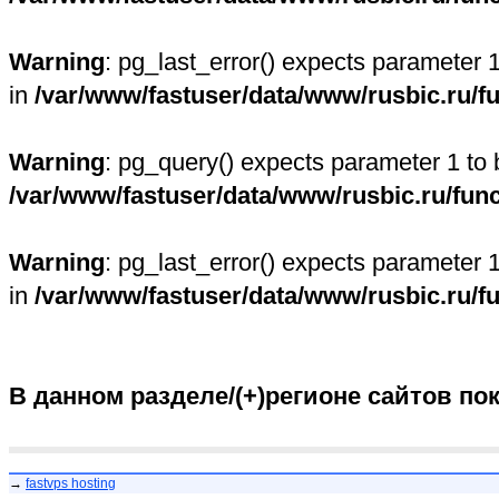
Warning
: pg_last_error() expects parameter 
in
/var/www/fastuser/data/www/rusbic.ru/f
Warning
: pg_query() expects parameter 1 to 
/var/www/fastuser/data/www/rusbic.ru/fun
Warning
: pg_last_error() expects parameter 
in
/var/www/fastuser/data/www/rusbic.ru/f
В данном разделе/(+)регионе сайтов по
→
fastvps hosting