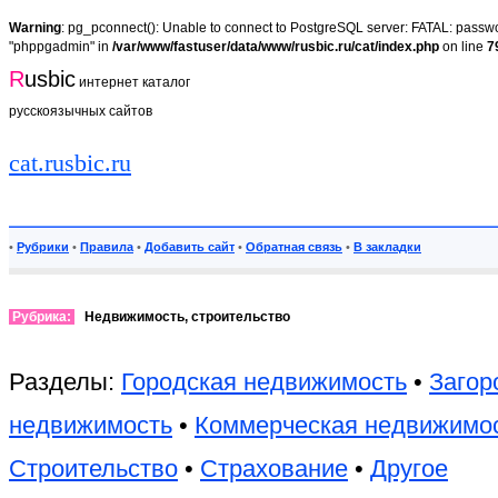
Warning
: pg_pconnect(): Unable to connect to PostgreSQL server: FATAL: passwor
"phppgadmin" in
/var/www/fastuser/data/www/rusbic.ru/cat/index.php
on line
7
R
usbic
интернет каталог
русскоязычных сайтов
cat.rusbic.ru
•
Рубрики
•
Правила
•
Добавить сайт
•
Обратная связь
•
В закладки
Рубрика:
Недвижимость, строительство
Разделы:
Городская недвижимость
•
Загор
недвижимость
•
Коммерческая недвижимо
Строительство
•
Страхование
•
Другое