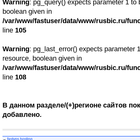
Warning
: pg_query() expects parameter 1 to 
boolean given in
/var/www/fastuser/data/www/rusbic.ru/fun
line
105
Warning
: pg_last_error() expects parameter 1
resource, boolean given in
/var/www/fastuser/data/www/rusbic.ru/fun
line
108
В данном разделе/(+)регионе сайтов пок
добавлено.
→
fastvps hosting