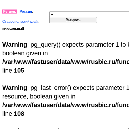
Регион:
Россия
,
Ставропольский край
,
Изобильный
Warning
: pg_query() expects parameter 1 to 
boolean given in
/var/www/fastuser/data/www/rusbic.ru/fun
line
105
Warning
: pg_last_error() expects parameter 1
resource, boolean given in
/var/www/fastuser/data/www/rusbic.ru/fun
line
108