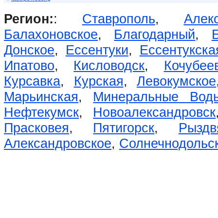
Регион:
:
Ставрополь
,
Алек
Балахоновское
,
Благодарный
,
Донское
,
Ессентуки
,
Ессентукска
Ипатово
,
Кисловодск
,
Кочубее
Курсавка
,
Курская
,
Левокумское
Марьинская
,
Минеральные Вод
Нефтекумск
,
Новоалександровск
Прасковея
,
Пятигорск
,
Рыздв
Александровское
,
Солнечнодольс