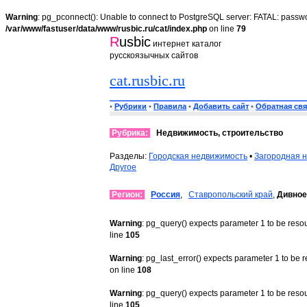
Warning
: pg_pconnect(): Unable to connect to PostgreSQL server: FATAL: passwo
/var/www/fastuser/data/www/rusbic.ru/cat/index.php
on line
79
R
usbic
интернет каталог
русскоязычных сайтов
cat.rusbic.ru
•
Рубрики
•
Правила
•
Добавить сайт
•
Обратная свя
Рубрика:
Недвижимость, строительство
Разделы:
Городская недвижимость
•
Загородная 
Другое
Регион:
Россия
,
Ставропольский край
,
Дивное
Warning
: pg_query() expects parameter 1 to be reso
line
105
Warning
: pg_last_error() expects parameter 1 to be 
on line
108
Warning
: pg_query() expects parameter 1 to be reso
line
105