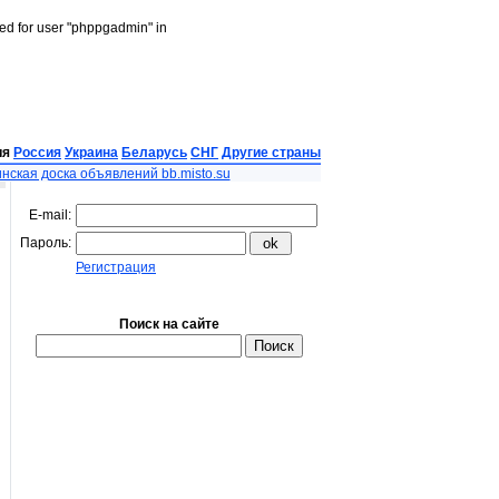
led for user "phppgadmin" in
ия
Россия
Украина
Беларусь
СНГ
Другие страны
нская доска объявлений bb.misto.su
E-mail:
Пароль:
Регистрация
Поиск на сайте