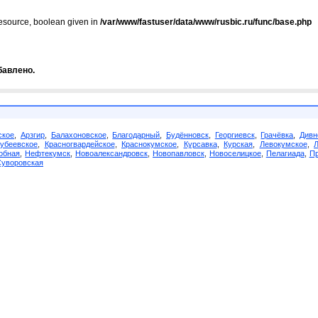
resource, boolean given in
/var/www/fastuser/data/www/rusbic.ru/func/base.php
бавлено.
ское
,
Арзгир
,
Балахоновское
,
Благодарный
,
Будённовск
,
Георгиевск
,
Грачёвка
,
Дивн
убеевское
,
Красногвардейское
,
Краснокумское
,
Курсавка
,
Курская
,
Левокумское
,
обная
,
Нефтекумск
,
Новоалександровск
,
Новопавловск
,
Новоселицкое
,
Пелагиада
,
Пр
Суворовская