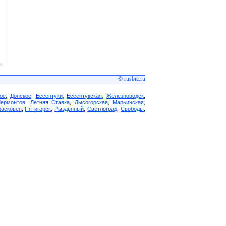
© rusbic.ru
ое
,
Донское
,
Ессентуки
,
Ессентукская
,
Железноводск
,
Лермонтов
,
Летняя Ставка
,
Лысогорская
,
Марьинская
,
асковея
,
Пятигорск
,
Рыздвяный
,
Светлоград
,
Свободы
,