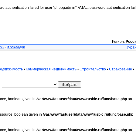
rd authentication failed for user "phppgadmin" FATAL: password authentication fai
Регион:
Росс
зь
•
В закладки
Украи
недвижимость
•
Коммерческая недвижимость
•
Строительство
•
Страхование
•
urce, boolean given in
/var/www/fastuser/data/www/rusbic.ru/func/base.php
on
resource, boolean given in
/var/www/fastuser/data/www/rusbic.ru/func/base.php
urce, boolean given in
/var/www/fastuser/data/www/rusbic.ru/func/base.php
on