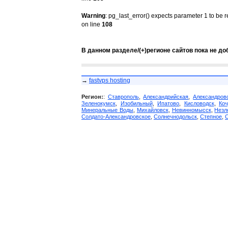
Warning
: pg_last_error() expects parameter 1 to be 
on line
108
В данном разделе/(+)регионе сайтов пока не до
→
fastvps hosting
Регион:
:
Ставрополь
,
Александрийская
,
Александров
Зеленокумск
,
Изобильный
,
Ипатово
,
Кисловодск
,
Коч
Минеральные Воды
,
Михайловск
,
Невинномысск
,
Незл
Солдато-Александровское
,
Солнечнодольск
,
Степное
,