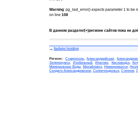
Warning
: pg_last_error() expects parameter 1 to be 
on line
108
В данном разделе/(+)регионе сайтов пока не до
→
fastvps hosting
Регион:
:
Ставрополь
,
Александрийская
,
Александров
Зеленокумск
,
Изобильный
,
Ипатово
,
Кисловодск
,
Коч
Минеральные Воды
,
Михайловск
,
Невинномысск
,
Незл
Солдато-Александровское
,
Солнечнодольск
,
Степное
,