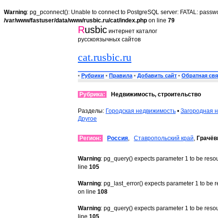
Warning
: pg_pconnect(): Unable to connect to PostgreSQL server: FATAL: passwo
/var/www/fastuser/data/www/rusbic.ru/cat/index.php
on line
79
R
usbic
интернет каталог
русскоязычных сайтов
cat.rusbic.ru
•
Рубрики
•
Правила
•
Добавить сайт
•
Обратная свя
Рубрика:
Недвижимость, строительство
Разделы:
Городская недвижимость
•
Загородная 
Другое
Регион:
Россия
,
Ставропольский край
,
Грачёв
Warning
: pg_query() expects parameter 1 to be reso
line
105
Warning
: pg_last_error() expects parameter 1 to be 
on line
108
Warning
: pg_query() expects parameter 1 to be reso
line
105