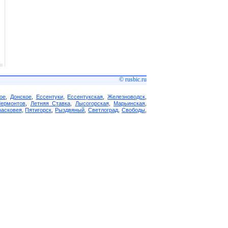
© rusbic.ru
ое
,
Донское
,
Ессентуки
,
Ессентукская
,
Железноводск
,
Лермонтов
,
Летняя Ставка
,
Лысогорская
,
Марьинская
,
асковея
,
Пятигорск
,
Рыздвяный
,
Светлоград
,
Свободы
,