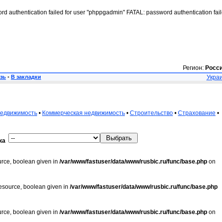
rd authentication failed for user "phppgadmin" FATAL: password authentication fai
Регион:
Росс
зь
•
В закладки
Украи
недвижимость
•
Коммерческая недвижимость
•
Строительство
•
Страхование
•
ка
urce, boolean given in
/var/www/fastuser/data/www/rusbic.ru/func/base.php
on
resource, boolean given in
/var/www/fastuser/data/www/rusbic.ru/func/base.php
urce, boolean given in
/var/www/fastuser/data/www/rusbic.ru/func/base.php
on