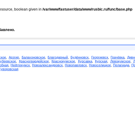
resource, boolean given in
/var/www/fastuser/data/www/rusbic.ru/func/base.php
бавлено.
ское
,
Арзгир
,
Балахоновское
,
Благодарный
,
Будённовск
,
Георгиевск
,
Грачёвка
,
Дивн
убеевское
,
Красногвардейское
,
Краснокумское
,
Курсавка
,
Курская
,
Левокумское
,
обная
,
Нефтекумск
,
Новоалександровск
,
Новопавловск
,
Новоселицкое
,
Пелагиада
,
Пр
Суворовская