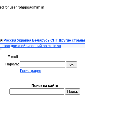
led for user "phppgadmin" in
ия
Россия
Украина
Беларусь
СНГ
Другие страны
нская доска объявлений bb.misto.su
E-mail:
Пароль:
Регистрация
Поиск на сайте