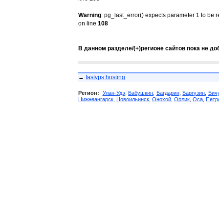
Warning
: pg_last_error() expects parameter 1 to be 
on line
108
В данном разделе/(+)регионе сайтов пока не до
→
fastvps hosting
Регион:
:
Улан-Удэ
,
Бабушкин
,
Багдарин
,
Баргузин
,
Бич
Нижнеангарск
,
Новоильинск
,
Онохой
,
Орлик
,
Оса
,
Петр