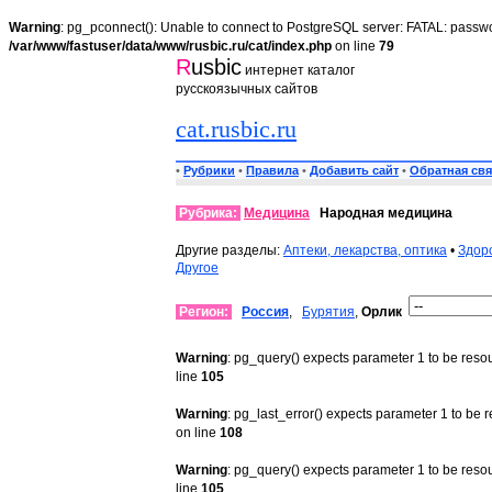
Warning
: pg_pconnect(): Unable to connect to PostgreSQL server: FATAL: passwo
/var/www/fastuser/data/www/rusbic.ru/cat/index.php
on line
79
R
usbic
интернет каталог
русскоязычных сайтов
cat.rusbic.ru
•
Рубрики
•
Правила
•
Добавить сайт
•
Обратная свя
Рубрика:
Медицина
Народная медицина
Другие разделы:
Аптеки, лекарства, оптика
•
Здор
Другое
Регион:
Россия
,
Бурятия
,
Орлик
Warning
: pg_query() expects parameter 1 to be reso
line
105
Warning
: pg_last_error() expects parameter 1 to be 
on line
108
Warning
: pg_query() expects parameter 1 to be reso
line
105