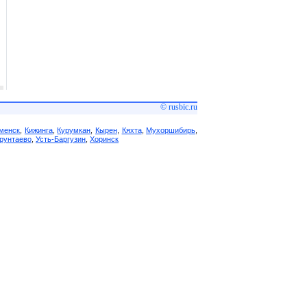
© rusbic.ru
менск
,
Кижинга
,
Курумкан
,
Кырен
,
Кяхта
,
Мухоршибирь
,
рунтаево
,
Усть-Баргузин
,
Хоринск