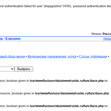
rd authentication failed for user "phppgadmin" FATAL: password authentication fai
Регион:
Росс
зь
•
В закладки
Украи
овый образ жизни
•
Медицинские учереждения, услуги
•
Статьи, публикации
•
urce, boolean given in
/var/www/fastuser/data/www/rusbic.ru/func/base.php
on
resource, boolean given in
/var/www/fastuser/data/www/rusbic.ru/func/base.php
urce, boolean given in
/var/www/fastuser/data/www/rusbic.ru/func/base.php
on