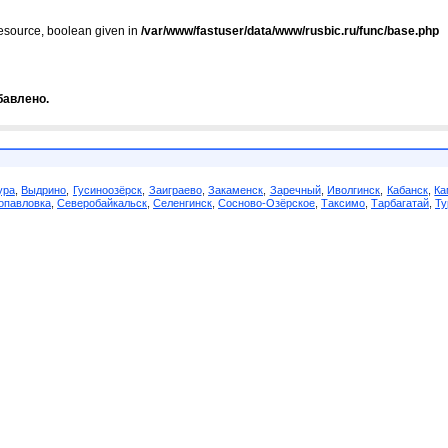
resource, boolean given in
/var/www/fastuser/data/www/rusbic.ru/func/base.php
бавлено.
ура
,
Выдрино
,
Гусиноозёрск
,
Заиграево
,
Закаменск
,
Заречный
,
Иволгинск
,
Кабанск
,
Ка
опавловка
,
Северобайкальск
,
Селенгинск
,
Сосново-Озёрское
,
Таксимо
,
Тарбагатай
,
Ту