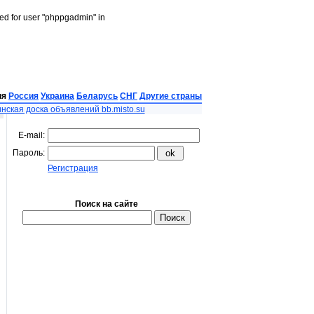
led for user "phppgadmin" in
ия
Россия
Украина
Беларусь
СНГ
Другие страны
нская доска объявлений bb.misto.su
E-mail:
Пароль:
Регистрация
Поиск на сайте