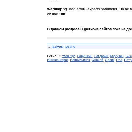
Warning
: pg_last_error() expects parameter 1 to be 
on line
108
В данном разделе/(+)регионе сайтов пока не до
→
fastvps hosting
Регион:
:
Улан-Удэ
,
Бабушкин
,
Багдарин
,
Баргузин
,
Бич
Нижнеангарск
,
Новоильинск
,
Онохой
,
Орлик
,
Оса
,
Петр