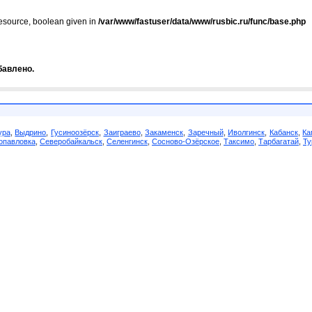
resource, boolean given in
/var/www/fastuser/data/www/rusbic.ru/func/base.php
бавлено.
ура
,
Выдрино
,
Гусиноозёрск
,
Заиграево
,
Закаменск
,
Заречный
,
Иволгинск
,
Кабанск
,
Ка
опавловка
,
Северобайкальск
,
Селенгинск
,
Сосново-Озёрское
,
Таксимо
,
Тарбагатай
,
Ту