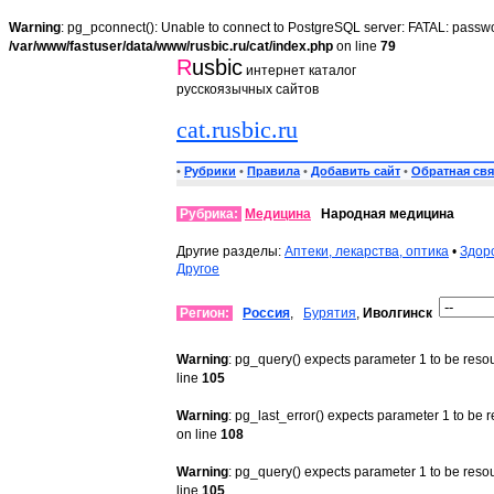
Warning
: pg_pconnect(): Unable to connect to PostgreSQL server: FATAL: passwo
/var/www/fastuser/data/www/rusbic.ru/cat/index.php
on line
79
R
usbic
интернет каталог
русскоязычных сайтов
cat.rusbic.ru
•
Рубрики
•
Правила
•
Добавить сайт
•
Обратная свя
Рубрика:
Медицина
Народная медицина
Другие разделы:
Аптеки, лекарства, оптика
•
Здор
Другое
Регион:
Россия
,
Бурятия
,
Иволгинск
Warning
: pg_query() expects parameter 1 to be reso
line
105
Warning
: pg_last_error() expects parameter 1 to be 
on line
108
Warning
: pg_query() expects parameter 1 to be reso
line
105