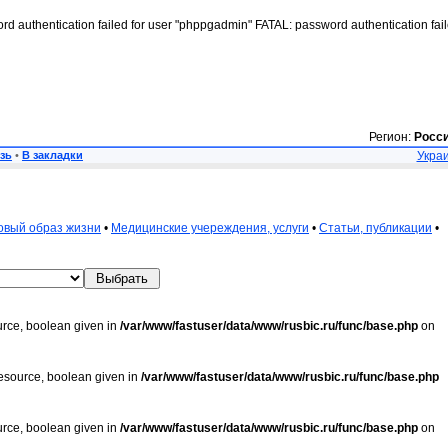
rd authentication failed for user "phppgadmin" FATAL: password authentication fai
Регион:
Росс
зь
•
В закладки
Украи
овый образ жизни
•
Медицинские учереждения, услуги
•
Статьи, публикации
•
urce, boolean given in
/var/www/fastuser/data/www/rusbic.ru/func/base.php
on
resource, boolean given in
/var/www/fastuser/data/www/rusbic.ru/func/base.php
urce, boolean given in
/var/www/fastuser/data/www/rusbic.ru/func/base.php
on