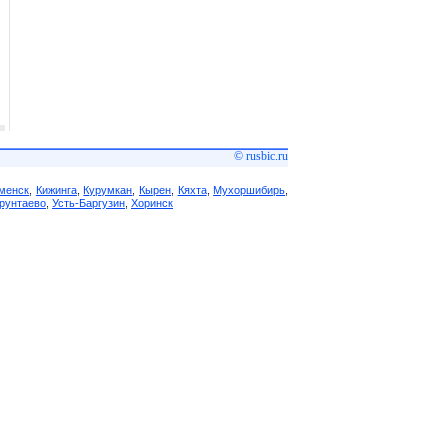
© rusbic.ru
менск
,
Кижинга
,
Курумкан
,
Кырен
,
Кяхта
,
Мухоршибирь
,
рунтаево
,
Усть-Баргузин
,
Хоринск