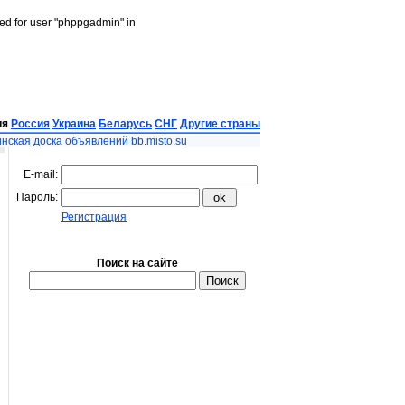
led for user "phppgadmin" in
ия
Россия
Украина
Беларусь
СНГ
Другие страны
нская доска объявлений bb.misto.su
E-mail:
Пароль:
Регистрация
Поиск на сайте