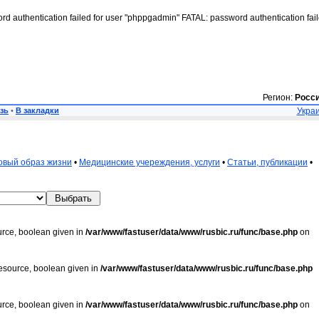
rd authentication failed for user "phppgadmin" FATAL: password authentication fai
Регион:
Росс
зь
•
В закладки
Украи
овый образ жизни
•
Медицинские учереждения, услуги
•
Статьи, публикации
•
urce, boolean given in
/var/www/fastuser/data/www/rusbic.ru/func/base.php
on
resource, boolean given in
/var/www/fastuser/data/www/rusbic.ru/func/base.php
urce, boolean given in
/var/www/fastuser/data/www/rusbic.ru/func/base.php
on