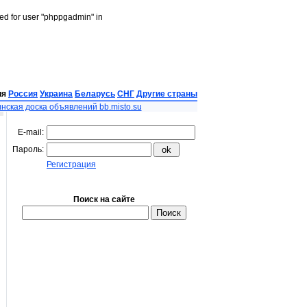
led for user "phppgadmin" in
ия
Россия
Украина
Беларусь
СНГ
Другие страны
нская доска объявлений bb.misto.su
E-mail:
Пароль:
Регистрация
Поиск на сайте