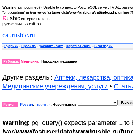
Warning
: pg_pconnect(): Unable to connect to PostgreSQL server: FATAL: passwor
"phppgadmin" in
/var/www/fastuser/data/www/rusbic.ru/cat/index.php
on line
7
R
usbic
интернет каталог
русскоязычных сайтов
cat.rusbic.ru
•
Рубрики
•
Правила
•
Добавить сайт
•
Обратная связь
•
В закладки
Рубрика:
Медицина
Народная медицина
Другие разделы:
Аптеки, лекарства, оптик
Медицинские учереждения, услуги
•
Стать
Регион:
Россия
,
Бурятия
,
Новоильинск
Warning
: pg_query() expects parameter 1 to 
/var/www/fastuser/data/www/rusbic.ru/fun