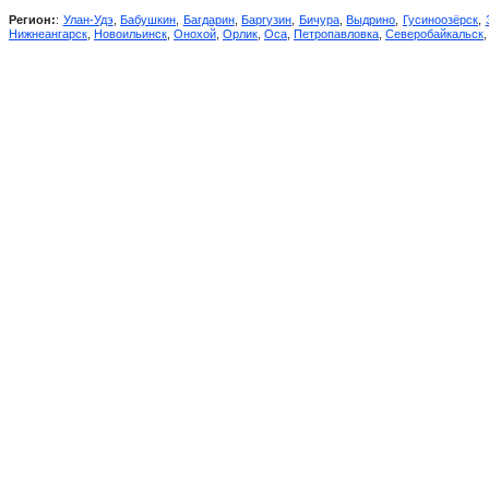
Регион:
:
Улан-Удэ
,
Бабушкин
,
Багдарин
,
Баргузин
,
Бичура
,
Выдрино
,
Гусиноозёрск
,
Нижнеангарск
,
Новоильинск
,
Онохой
,
Орлик
,
Оса
,
Петропавловка
,
Северобайкальск