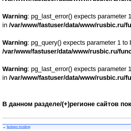
Warning
: pg_last_error() expects parameter 
in
/var/www/fastuser/data/www/rusbic.ru/f
Warning
: pg_query() expects parameter 1 to 
/var/www/fastuser/data/www/rusbic.ru/fun
Warning
: pg_last_error() expects parameter 
in
/var/www/fastuser/data/www/rusbic.ru/f
В данном разделе/(+)регионе сайтов по
→
fastvps hosting