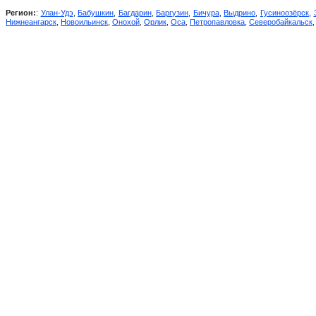
Регион:
:
Улан-Удэ
,
Бабушкин
,
Багдарин
,
Баргузин
,
Бичура
,
Выдрино
,
Гусиноозёрск
,
Нижнеангарск
,
Новоильинск
,
Онохой
,
Орлик
,
Оса
,
Петропавловка
,
Северобайкальск