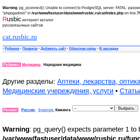
Warning
: pg_pconnect(): Unable to connect to PostgreSQL server: FATAL: passwor
"phppgadmin" in
/var/www/fastuser/data/www/rusbic.ru/cat/index.php
on line
7
R
usbic
интернет каталог
русскоязычных сайтов
cat.rusbic.ru
•
Рубрики
•
Правила
•
Добавить сайт
•
Обратная связь
•
В закладки
Рубрика:
Медицина
Народная медицина
Другие разделы:
Аптеки, лекарства, оптик
Медицинские учереждения, услуги
•
Стать
Регион:
Россия
,
Бурятия
,
Кижинга
Warning
: pg_query() expects parameter 1 to 
/var/www/fastuser/data/www/rusbic.ru/fun