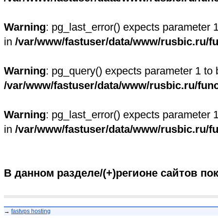
Warning
: pg_last_error() expects parameter 
in
/var/www/fastuser/data/www/rusbic.ru/f
Warning
: pg_query() expects parameter 1 to 
/var/www/fastuser/data/www/rusbic.ru/fun
Warning
: pg_last_error() expects parameter 
in
/var/www/fastuser/data/www/rusbic.ru/f
В данном разделе/(+)регионе сайтов по
→
fastvps hosting