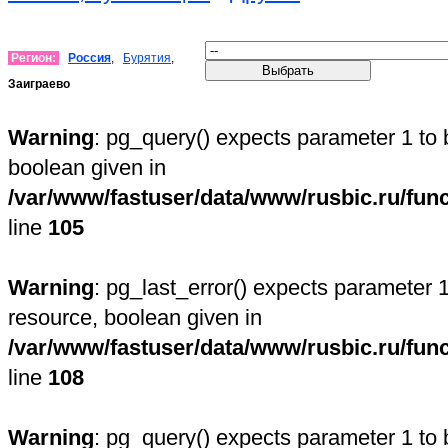
Регион:
Россия
,
Бурятия
,
Заиграево
Warning
: pg_query() expects parameter 1 to 
boolean given in
/var/www/fastuser/data/www/rusbic.ru/fun
line
105
Warning
: pg_last_error() expects parameter 1
resource, boolean given in
/var/www/fastuser/data/www/rusbic.ru/fun
line
108
Warning
: pg_query() expects parameter 1 to 