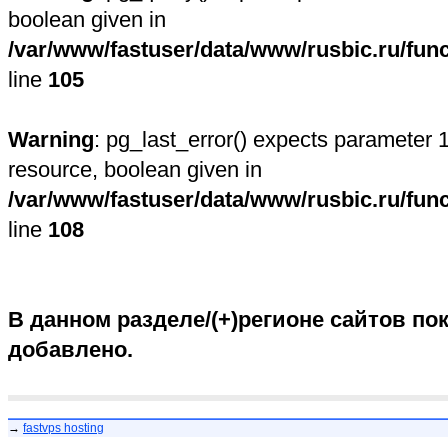
boolean given in
/var/www/fastuser/data/www/rusbic.ru/fun
line
105
Warning
: pg_last_error() expects parameter 1
resource, boolean given in
/var/www/fastuser/data/www/rusbic.ru/fun
line
108
В данном разделе/(+)регионе сайтов пок
добавлено.
→
fastvps hosting