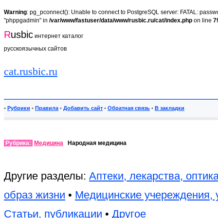
Warning
: pg_pconnect(): Unable to connect to PostgreSQL server: FATAL: passwor
"phppgadmin" in
/var/www/fastuser/data/www/rusbic.ru/cat/index.php
on line
7
R
usbic
интернет каталог
русскоязычных сайтов
cat.rusbic.ru
•
Рубрики
•
Правила
•
Добавить сайт
•
Обратная связь
•
В закладки
Рубрика:
Медицина
Народная медицина
Другие разделы:
Аптеки, лекарства, оптик
образ жизни
•
Медицинские учереждения, 
Статьи, публикации
•
Другое