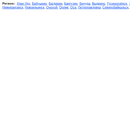
Регион:
:
Улан-Удэ
,
Бабушкин
,
Багдарин
,
Баргузин
,
Бичура
,
Выдрино
,
Гусиноозёрск
,
Нижнеангарск
,
Новоильинск
,
Онохой
,
Орлик
,
Оса
,
Петропавловка
,
Северобайкальск