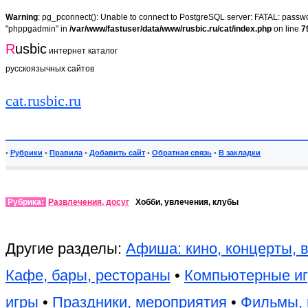
Warning
: pg_pconnect(): Unable to connect to PostgreSQL server: FATAL: passwor
"phppgadmin" in
/var/www/fastuser/data/www/rusbic.ru/cat/index.php
on line
7
R
usbic
интернет каталог
русскоязычных сайтов
cat.rusbic.ru
•
Рубрики
•
Правила
•
Добавить сайт
•
Обратная связь
•
В закладки
Рубрика:
Развлечения, досуг
Хобби, увлечения, клубы
Другие разделы:
Афиша: кино, концерты, 
Кафе, бары, рестораны
•
Компьютерные и
игры
•
Праздники, мероприятия
•
Фильмы, 