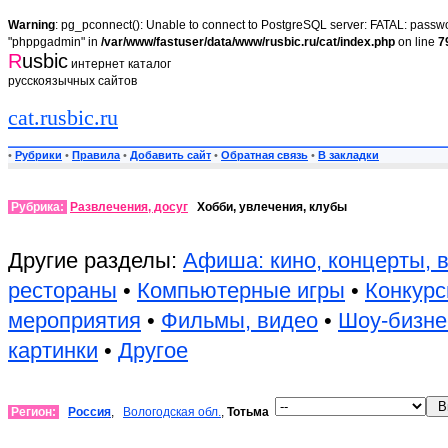
Warning
: pg_pconnect(): Unable to connect to PostgreSQL server: FATAL: passwor
"phppgadmin" in
/var/www/fastuser/data/www/rusbic.ru/cat/index.php
on line
7
R
usbic
интернет каталог
русскоязычных сайтов
cat.rusbic.ru
•
Рубрики
•
Правила
•
Добавить сайт
•
Обратная связь
•
В закладки
Рубрика:
Развлечения, досуг
Хобби, увлечения, клубы
Другие разделы:
Афиша: кино, концерты, 
рестораны
•
Компьютерные игры
•
Конкурс
мероприятия
•
Фильмы, видео
•
Шоу-бизне
картинки
•
Другое
Регион:
Россия
,
Вологодская обл.
,
Тотьма