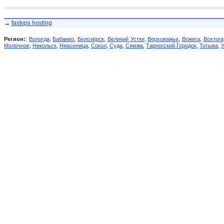
→
fastvps hosting
Регион:
:
Вологда
,
Бабаево
,
Белозёрск
,
Великий Устюг
,
Верховажье
,
Вожега
,
Вохтога
Молочное
,
Никольск
,
Нюксеница
,
Сокол
,
Суда
,
Сямжа
,
Тарногский Городок
,
Тотьма
,
У