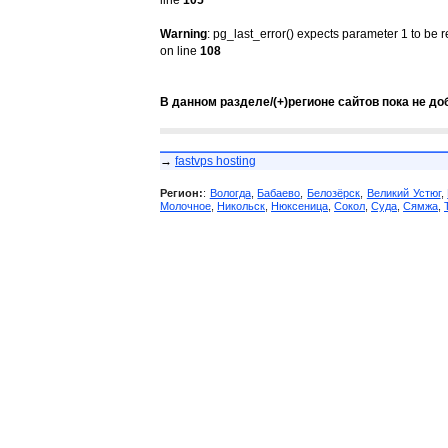
line
105
Warning
: pg_last_error() expects parameter 1 to be 
on line
108
В данном разделе/(+)регионе сайтов пока не до
→
fastvps hosting
Регион:
:
Вологда
,
Бабаево
,
Белозёрск
,
Великий Устюг
,
Молочное
,
Никольск
,
Нюксеница
,
Сокол
,
Суда
,
Сямжа
,