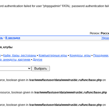
rd authentication failed for user "phppgadmin" FATAL: password authentication fai
Регион:
Росс
зь
•
В закладки
Украи
я, клубы
и
•
Кафе, бары, рестораны
•
Компьютерные игры
•
Конкурсы, игры
•
Праздники,
, анекдоты, картинки
•
Другое
urce, boolean given in
/var/www/fastuser/data/www/rusbic.ru/func/base.php
on
resource, boolean given in
/var/www/fastuser/data/www/rusbic.ru/func/base.php
urce, boolean given in
/var/www/fastuser/data/www/rusbic.ru/func/base.php
on