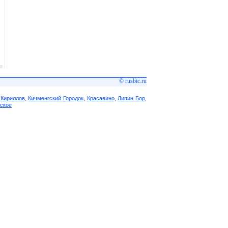
© rusbic.ru
,
Кириллов
,
Кичменгский Городок
,
Красавино
,
Липин Бор
,
ское