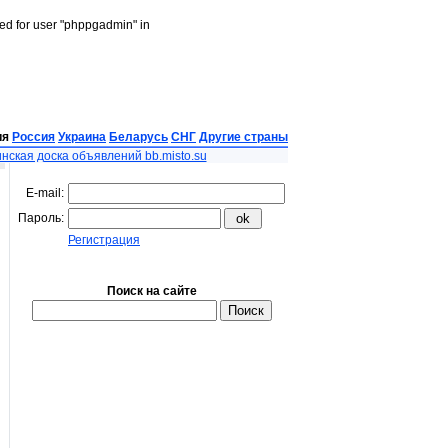
led for user "phppgadmin" in
ия
Россия
Украина
Беларусь
СНГ
Другие страны
нская доска объявлений bb.misto.su
E-mail:
Пароль:
Регистрация
Поиск на сайте