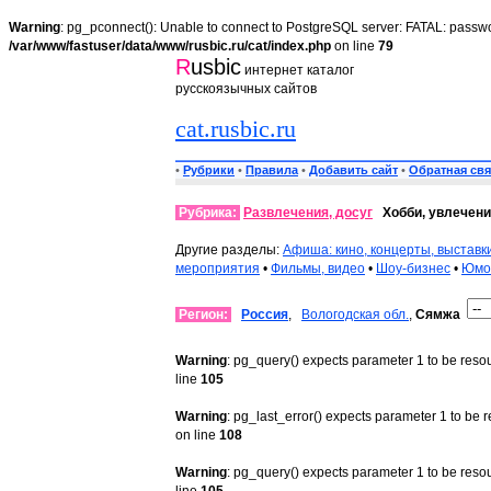
Warning
: pg_pconnect(): Unable to connect to PostgreSQL server: FATAL: passwo
/var/www/fastuser/data/www/rusbic.ru/cat/index.php
on line
79
R
usbic
интернет каталог
русскоязычных сайтов
cat.rusbic.ru
•
Рубрики
•
Правила
•
Добавить сайт
•
Обратная свя
Рубрика:
Развлечения, досуг
Хобби, увлечени
Другие разделы:
Афиша: кино, концерты, выставк
мероприятия
•
Фильмы, видео
•
Шоу-бизнес
•
Юмор
Регион:
Россия
,
Вологодская обл.
,
Сямжа
Warning
: pg_query() expects parameter 1 to be reso
line
105
Warning
: pg_last_error() expects parameter 1 to be 
on line
108
Warning
: pg_query() expects parameter 1 to be reso