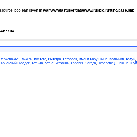
resource, boolean given in
/var/www/fastuser/data/www/rusbic.ru/func/base.php
бавлено.
Верховажье
,
Вожега
,
Вохтога
,
Вытегра
,
Грязовец
,
имени Бабушкина
,
Кадников
,
Кадуй
Тарногский Городок
,
Тотьма
,
Устье
,
Устюжна
,
Харовск
,
Чагода
,
Череповец
,
Шексна
,
Шуй