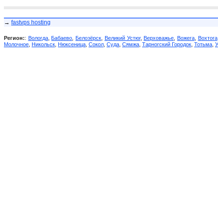
→
fastvps hosting
Регион:
:
Вологда
,
Бабаево
,
Белозёрск
,
Великий Устюг
,
Верховажье
,
Вожега
,
Вохтога
Молочное
,
Никольск
,
Нюксеница
,
Сокол
,
Суда
,
Сямжа
,
Тарногский Городок
,
Тотьма
,
У