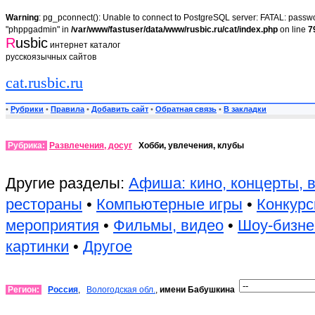
Warning
: pg_pconnect(): Unable to connect to PostgreSQL server: FATAL: passwor
"phppgadmin" in
/var/www/fastuser/data/www/rusbic.ru/cat/index.php
on line
7
R
usbic
интернет каталог
русскоязычных сайтов
cat.rusbic.ru
•
Рубрики
•
Правила
•
Добавить сайт
•
Обратная связь
•
В закладки
Рубрика:
Развлечения, досуг
Хобби, увлечения, клубы
Другие разделы:
Афиша: кино, концерты, 
рестораны
•
Компьютерные игры
•
Конкурс
мероприятия
•
Фильмы, видео
•
Шоу-бизне
картинки
•
Другое
Регион:
Россия
,
Вологодская обл.
,
имени Бабушкина