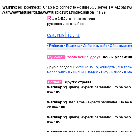
Warning
: pg_pconnect(): Unable to connect to PostgreSQL server: FATAL: passwo
/var/www/fastuser/data/www/rusbic.ru/cat/index.php
on line
79
R
usbic
интернет каталог
русскоязычных сайтов
cat.rusbic.ru
•
Рубрики
•
Правила
•
Добавить сайт
•
Обратная свя
Рубрика:
Развлечения, досуг
Хобби, увлечени
Другие разделы:
Афиша: кино, концерты, выставк
мероприятия
•
Фильмы, видео
•
Шоу-бизнес
•
Юмор
Регион:
Другие страны
Warning
: pg_query() expects parameter 1 to be reso
line
105
Warning
: pg_last_error() expects parameter 1 to be 
on line
108
Warning
: pg_query() expects parameter 1 to be reso
line
105