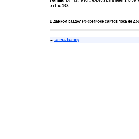
Warning
: pg_last_error() expects parameter 1 to be 
on line
108
В данном разделе/(+)регионе сайтов пока не до
→
fastvps hosting