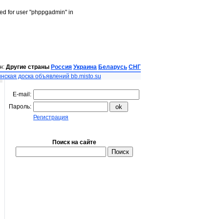
led for user "phppgadmin" in
н:
Другие страны
Россия
Украина
Беларусь
СНГ
нская доска объявлений bb.misto.su
E-mail:
Пароль:
Регистрация
Поиск на сайте