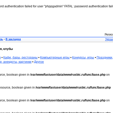
rd authentication failed for user "phppgadmin" FATAL: password authentication fai
Регио
зь
•
В закладки
Украи
я, клубы
и
•
Кафе, бары, рестораны
•
Компьютерные игры
•
Конкурсы, игры
•
Праздники,
, анекдоты, картинки
•
Другое
urce, boolean given in
/var/www/fastuser/data/www/rusbic.ru/func/base.php
on
resource, boolean given in
/var/www/fastuser/data/www/rusbic.ru/func/base.php
urce, boolean given in
/var/www/fastuser/data/www/rusbic.ru/func/base.php
on