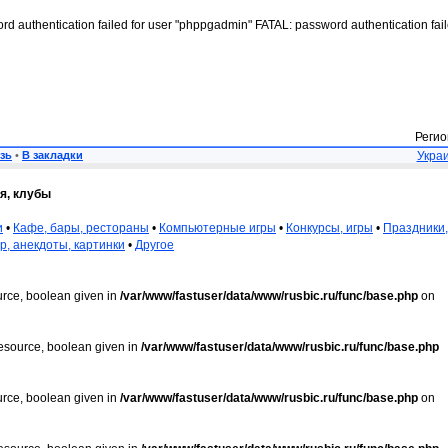
rd authentication failed for user "phppgadmin" FATAL: password authentication fai
Регио
зь
•
В закладки
Украи
я, клубы
и
•
Кафе, бары, рестораны
•
Компьютерные игры
•
Конкурсы, игры
•
Праздники,
, анекдоты, картинки
•
Другое
urce, boolean given in
/var/www/fastuser/data/www/rusbic.ru/func/base.php
on
resource, boolean given in
/var/www/fastuser/data/www/rusbic.ru/func/base.php
urce, boolean given in
/var/www/fastuser/data/www/rusbic.ru/func/base.php
on