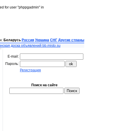
led for user "phppgadmin" in
н:
Беларусь
Россия
Украина
СНГ
Другие страны
нская доска объявлений bb.misto.su
E-mail:
Пароль:
Регистрация
Поиск на сайте