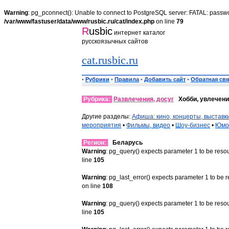
Warning
: pg_pconnect(): Unable to connect to PostgreSQL server: FATAL: passwo
/var/www/fastuser/data/www/rusbic.ru/cat/index.php
on line
79
R
usbic
интернет каталог
русскоязычных сайтов
cat.rusbic.ru
•
Рубрики
•
Правила
•
Добавить сайт
•
Обратная свя
Рубрика:
Развлечения, досуг
Хобби, увлечени
Другие разделы:
Афиша: кино, концерты, выставк
мероприятия
•
Фильмы, видео
•
Шоу-бизнес
•
Юмор
Регион:
Беларусь
Warning
: pg_query() expects parameter 1 to be reso
line
105
Warning
: pg_last_error() expects parameter 1 to be 
on line
108
Warning
: pg_query() expects parameter 1 to be reso
line
105