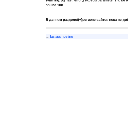
Warning
: pg_last_error() expects parameter 1 to be 
on line
108
В данном разделе/(+)регионе сайтов пока не до
→
fastvps hosting