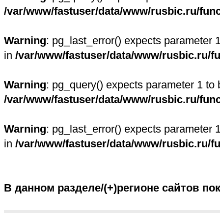
/var/www/fastuser/data/www/rusbic.ru/fun
Warning
: pg_last_error() expects parameter 
in
/var/www/fastuser/data/www/rusbic.ru/f
Warning
: pg_query() expects parameter 1 to 
/var/www/fastuser/data/www/rusbic.ru/fun
Warning
: pg_last_error() expects parameter 
in
/var/www/fastuser/data/www/rusbic.ru/f
В данном разделе/(+)регионе сайтов по