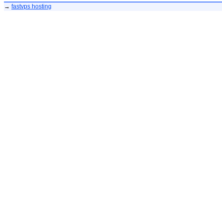
→
fastvps hosting