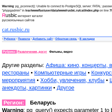
Warning
: pg_pconnect(): Unable to connect to PostgreSQL server: FATAL: passwor
"phppgadmin" in
/var/www/fastuser/data/www/rusbic.ru/cat/index.php
on line
7
R
usbic
интернет каталог
русскоязычных сайтов
cat.rusbic.ru
•
Рубрики
•
Правила
•
Добавить сайт
•
Обратная связь
•
В закладки
Рубрика:
Развлечения, досуг
Фильмы, видео
Другие разделы:
Афиша: кино, концерты, 
рестораны
•
Компьютерные игры
•
Конкурс
мероприятия
•
Хобби, увлечения, клубы
•
анекдоты, картинки
•
Другое
Регион:
Беларусь
Warning
: pg_query() expects parameter 1 to 