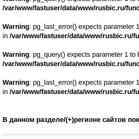
/var/www/fastuser/data/www/rusbic.ru/fun
Warning
: pg_last_error() expects parameter 
in
/var/www/fastuser/data/www/rusbic.ru/f
Warning
: pg_query() expects parameter 1 to 
/var/www/fastuser/data/www/rusbic.ru/fun
Warning
: pg_last_error() expects parameter 
in
/var/www/fastuser/data/www/rusbic.ru/f
В данном разделе/(+)регионе сайтов по