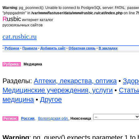
Warning
: pg_pconnect(): Unable to connect to PostgreSQL server: FATAL: passwor
"phppgadmin" in
/var/www/fastuser/data/www/rusbic.ru/cat/index.php
on line
7
R
usbic
интернет каталог
русскоязычных сайтов
cat.rusbic.ru
•
Рубрики
•
Правила
•
Добавить сайт
•
Обратная связь
•
В закладки
Рубрика:
Медицина
Разделы:
Аптеки, лекарства, оптика
•
Здор
Медицинские учереждения, услуги
•
Стать
медицина
•
Другое
Регион:
Россия
,
Вологодская обл.
,
Нюксеница
Warning
: pg_query() expects parameter 1 to 