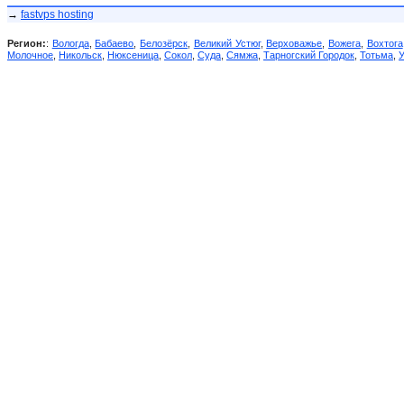
→
fastvps hosting
Регион:
:
Вологда
,
Бабаево
,
Белозёрск
,
Великий Устюг
,
Верховажье
,
Вожега
,
Вохтога
Молочное
,
Никольск
,
Нюксеница
,
Сокол
,
Суда
,
Сямжа
,
Тарногский Городок
,
Тотьма
,
У