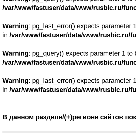
/var/www/fastuser/data/www/rusbic.ru/fun
Warning
: pg_last_error() expects parameter 
in
/var/www/fastuser/data/www/rusbic.ru/f
Warning
: pg_query() expects parameter 1 to 
/var/www/fastuser/data/www/rusbic.ru/fun
Warning
: pg_last_error() expects parameter 
in
/var/www/fastuser/data/www/rusbic.ru/f
В данном разделе/(+)регионе сайтов по