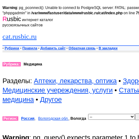
Warning
: pg_pconnect(): Unable to connect to PostgreSQL server: FATAL: passwor
"phppgadmin" in
/var/www/fastuser/data/www/rusbic.ru/cat/index.php
on line
7
R
usbic
интернет каталог
русскоязычных сайтов
cat.rusbic.ru
•
Рубрики
•
Правила
•
Добавить сайт
•
Обратная связь
•
В закладки
Рубрика:
Медицина
Разделы:
Аптеки, лекарства, оптика
•
Здор
Медицинские учереждения, услуги
•
Стать
медицина
•
Другое
Регион:
Россия
,
Вологодская обл.
,
Вологда
Warning
: pg_query() expects parameter 1 to 