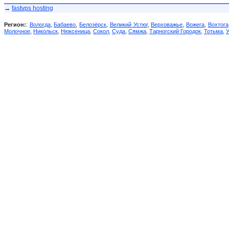
→
fastvps hosting
Регион:
:
Вологда
,
Бабаево
,
Белозёрск
,
Великий Устюг
,
Верховажье
,
Вожега
,
Вохтога
Молочное
,
Никольск
,
Нюксеница
,
Сокол
,
Суда
,
Сямжа
,
Тарногский Городок
,
Тотьма
,
У