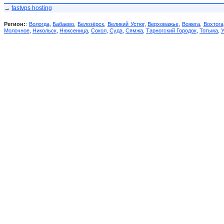
→
fastvps hosting
Регион:
:
Вологда
,
Бабаево
,
Белозёрск
,
Великий Устюг
,
Верховажье
,
Вожега
,
Вохтога
Молочное
,
Никольск
,
Нюксеница
,
Сокол
,
Суда
,
Сямжа
,
Тарногский Городок
,
Тотьма
,
У