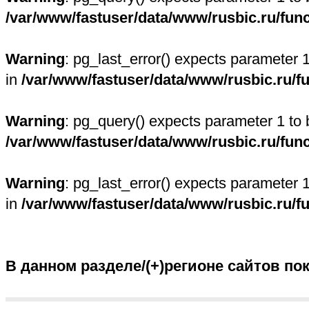
/var/www/fastuser/data/www/rusbic.ru/fun
Warning
: pg_last_error() expects parameter 
in
/var/www/fastuser/data/www/rusbic.ru/f
Warning
: pg_query() expects parameter 1 to 
/var/www/fastuser/data/www/rusbic.ru/fun
Warning
: pg_last_error() expects parameter 
in
/var/www/fastuser/data/www/rusbic.ru/f
В данном разделе/(+)регионе сайтов по