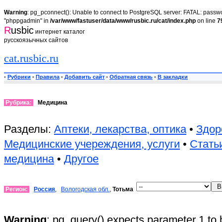
Warning
: pg_pconnect(): Unable to connect to PostgreSQL server: FATAL: passwor
"phppgadmin" in
/var/www/fastuser/data/www/rusbic.ru/cat/index.php
on line
7
R
usbic
интернет каталог
русскоязычных сайтов
cat.rusbic.ru
•
Рубрики
•
Правила
•
Добавить сайт
•
Обратная связь
•
В закладки
Рубрика:
Медицина
Разделы:
Аптеки, лекарства, оптика
•
Здор
Медицинские учереждения, услуги
•
Стать
медицина
•
Другое
Регион:
Россия
,
Вологодская обл.
,
Тотьма
Warning
: pg_query() expects parameter 1 to 