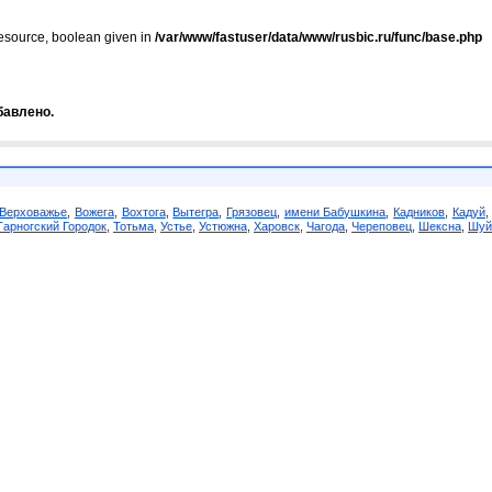
resource, boolean given in
/var/www/fastuser/data/www/rusbic.ru/func/base.php
бавлено.
Верховажье
,
Вожега
,
Вохтога
,
Вытегра
,
Грязовец
,
имени Бабушкина
,
Кадников
,
Кадуй
Тарногский Городок
,
Тотьма
,
Устье
,
Устюжна
,
Харовск
,
Чагода
,
Череповец
,
Шексна
,
Шуй