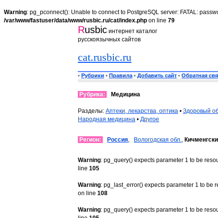
Warning
: pg_pconnect(): Unable to connect to PostgreSQL server: FATAL: passwo
/var/www/fastuser/data/www/rusbic.ru/cat/index.php
on line
79
R
usbic
интернет каталог
русскоязычных сайтов
cat.rusbic.ru
•
Рубрики
•
Правила
•
Добавить сайт
•
Обратная свя
Рубрика:
Медицина
Разделы:
Аптеки, лекарства, оптика
•
Здоровый о
Народная медицина
•
Другое
Регион:
Россия
,
Вологодская обл.
,
Кичменгски
Warning
: pg_query() expects parameter 1 to be reso
line
105
Warning
: pg_last_error() expects parameter 1 to be 
on line
108
Warning
: pg_query() expects parameter 1 to be reso