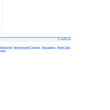
© rusbic.ru
,
Кириллов
,
Кичменгский Городок
,
Красавино
,
Липин Бор
,
ское