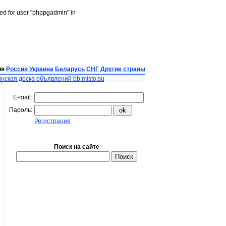
led for user "phppgadmin" in
ия
Россия
Украина
Беларусь
СНГ
Другие страны
нская доска объявлений bb.misto.su
E-mail:
Пароль:
Регистрация
Поиск на сайте