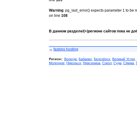
line
105
Warning
: pg_last_error() expects parameter 1 to be 
on line
108
В данном разделе/(+)регионе сайтов пока не до
→
fastvps hosting
Регион:
:
Вологда
,
Бабаево
,
Белозёрск
,
Великий Устюг
,
Молочное
,
Никольск
,
Нюксеница
,
Сокол
,
Суда
,
Сямжа
,