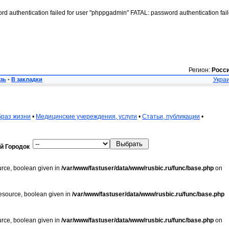
rd authentication failed for user "phppgadmin" FATAL: password authentication fai
Регион:
Росс
зь
•
В закладки
Украи
браз жизни
•
Медицинские учереждения, услуги
•
Статьи, публикации
•
й Городок
urce, boolean given in
/var/www/fastuser/data/www/rusbic.ru/func/base.php
on
resource, boolean given in
/var/www/fastuser/data/www/rusbic.ru/func/base.php
urce, boolean given in
/var/www/fastuser/data/www/rusbic.ru/func/base.php
on