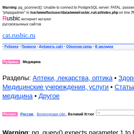
Warning
: pg_pconnect(): Unable to connect to PostgreSQL server: FATAL: passwor
"phppgadmin" in
/var/www/fastuser/data/www/rusbic.ru/cat/index.php
on line
7
R
usbic
интернет каталог
русскоязычных сайтов
cat.rusbic.ru
•
Рубрики
•
Правила
•
Добавить сайт
•
Обратная связь
•
В закладки
Рубрика:
Медицина
Разделы:
Аптеки, лекарства, оптика
•
Здор
Медицинские учереждения, услуги
•
Стать
медицина
•
Другое
Регион:
Россия
,
Вологодская обл.
,
Великий Устюг
Warning
: pg_query() expects parameter 1 to 