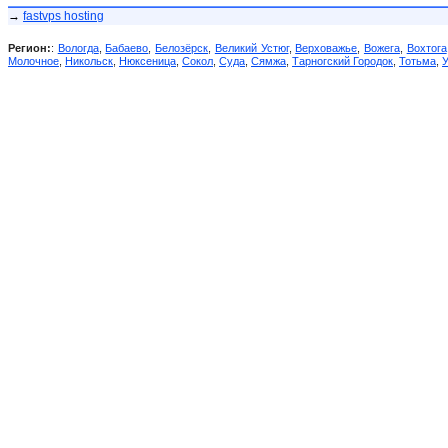
→
fastvps hosting
Регион:
:
Вологда
,
Бабаево
,
Белозёрск
,
Великий Устюг
,
Верховажье
,
Вожега
,
Вохтога
Молочное
,
Никольск
,
Нюксеница
,
Сокол
,
Суда
,
Сямжа
,
Тарногский Городок
,
Тотьма
,
У