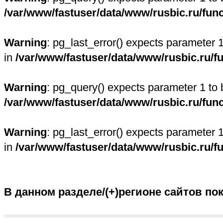
/var/www/fastuser/data/www/rusbic.ru/fun
Warning
: pg_last_error() expects parameter 
in
/var/www/fastuser/data/www/rusbic.ru/f
Warning
: pg_query() expects parameter 1 to 
/var/www/fastuser/data/www/rusbic.ru/fun
Warning
: pg_last_error() expects parameter 
in
/var/www/fastuser/data/www/rusbic.ru/f
В данном разделе/(+)регионе сайтов по