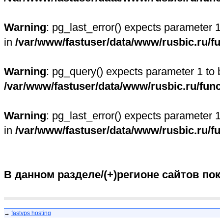
Warning
: pg_last_error() expects parameter 
in
/var/www/fastuser/data/www/rusbic.ru/f
Warning
: pg_query() expects parameter 1 to 
/var/www/fastuser/data/www/rusbic.ru/fun
Warning
: pg_last_error() expects parameter 
in
/var/www/fastuser/data/www/rusbic.ru/f
В данном разделе/(+)регионе сайтов по
→
fastvps hosting