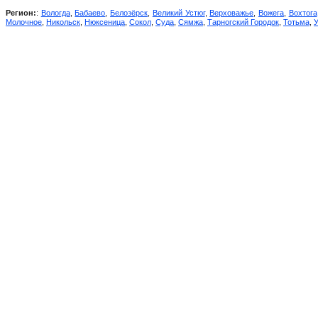
Регион:
:
Вологда
,
Бабаево
,
Белозёрск
,
Великий Устюг
,
Верховажье
,
Вожега
,
Вохтога
Молочное
,
Никольск
,
Нюксеница
,
Сокол
,
Суда
,
Сямжа
,
Тарногский Городок
,
Тотьма
,
У