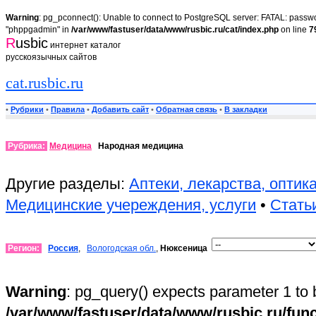
Warning
: pg_pconnect(): Unable to connect to PostgreSQL server: FATAL: passwor
"phppgadmin" in
/var/www/fastuser/data/www/rusbic.ru/cat/index.php
on line
7
R
usbic
интернет каталог
русскоязычных сайтов
cat.rusbic.ru
•
Рубрики
•
Правила
•
Добавить сайт
•
Обратная связь
•
В закладки
Рубрика:
Медицина
Народная медицина
Другие разделы:
Аптеки, лекарства, оптик
Медицинские учереждения, услуги
•
Стать
Регион:
Россия
,
Вологодская обл.
,
Нюксеница
Warning
: pg_query() expects parameter 1 to 
/var/www/fastuser/data/www/rusbic.ru/fun