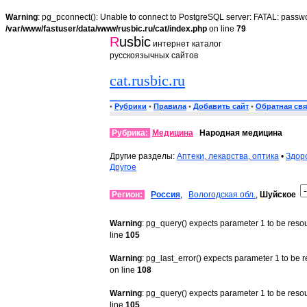
Warning
: pg_pconnect(): Unable to connect to PostgreSQL server: FATAL: passwo
/var/www/fastuser/data/www/rusbic.ru/cat/index.php
on line
79
R
usbic
интернет каталог
русскоязычных сайтов
cat.rusbic.ru
•
Рубрики
•
Правила
•
Добавить сайт
•
Обратная свя
Рубрика:
Медицина
Народная медицина
Другие разделы:
Аптеки, лекарства, оптика
•
Здор
Другое
Регион:
Россия
,
Вологодская обл.
,
Шуйское
Warning
: pg_query() expects parameter 1 to be reso
line
105
Warning
: pg_last_error() expects parameter 1 to be 
on line
108
Warning
: pg_query() expects parameter 1 to be reso
line
105