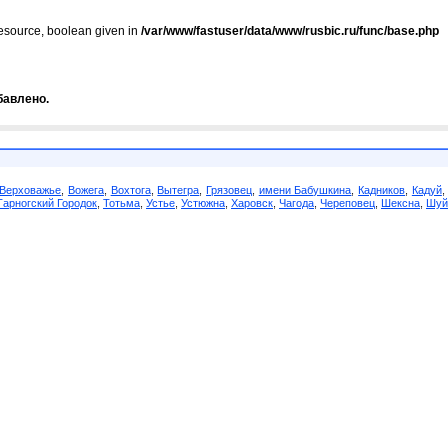
resource, boolean given in
/var/www/fastuser/data/www/rusbic.ru/func/base.php
бавлено.
Верховажье
,
Вожега
,
Вохтога
,
Вытегра
,
Грязовец
,
имени Бабушкина
,
Кадников
,
Кадуй
Тарногский Городок
,
Тотьма
,
Устье
,
Устюжна
,
Харовск
,
Чагода
,
Череповец
,
Шексна
,
Шуй