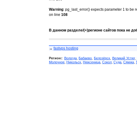
Warning
: pg_last_error() expects parameter 1 to be 
on line
108
В данном разделе/(+)регионе сайтов пока не до
→
fastvps hosting
Регион:
:
Вологда
,
Бабаево
,
Белозёрск
,
Великий Устюг
,
Молочное
,
Никольск
,
Нюксеница
,
Сокол
,
Суда
,
Сямжа
,