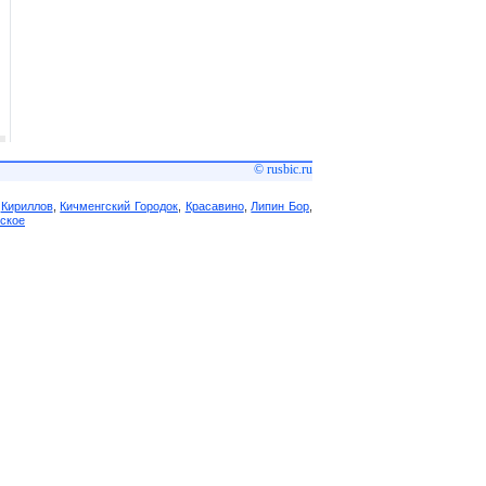
© rusbic.ru
,
Кириллов
,
Кичменгский Городок
,
Красавино
,
Липин Бор
,
ское