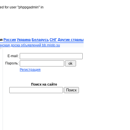
led for user "phppgadmin" in
ия
Россия
Украина
Беларусь
СНГ
Другие страны
нская доска объявлений bb.misto.su
E-mail:
Пароль:
Регистрация
Поиск на сайте