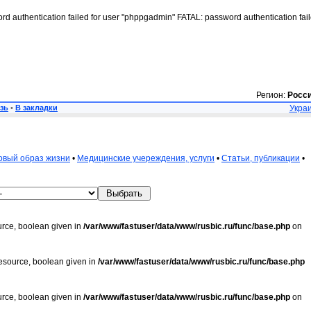
rd authentication failed for user "phppgadmin" FATAL: password authentication fai
Регион:
Росс
зь
•
В закладки
Украи
овый образ жизни
•
Медицинские учереждения, услуги
•
Статьи, публикации
•
urce, boolean given in
/var/www/fastuser/data/www/rusbic.ru/func/base.php
on
resource, boolean given in
/var/www/fastuser/data/www/rusbic.ru/func/base.php
urce, boolean given in
/var/www/fastuser/data/www/rusbic.ru/func/base.php
on