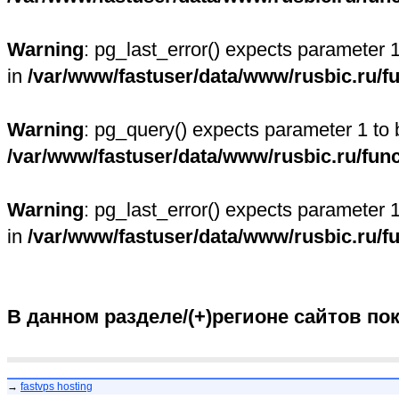
Warning
: pg_last_error() expects parameter 
in
/var/www/fastuser/data/www/rusbic.ru/f
Warning
: pg_query() expects parameter 1 to 
/var/www/fastuser/data/www/rusbic.ru/fun
Warning
: pg_last_error() expects parameter 
in
/var/www/fastuser/data/www/rusbic.ru/f
В данном разделе/(+)регионе сайтов по
→
fastvps hosting