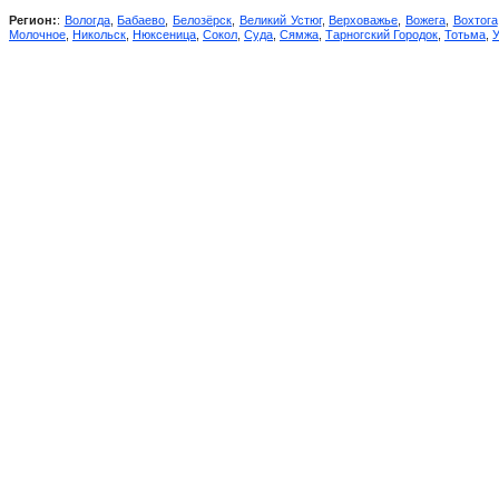
Регион:
:
Вологда
,
Бабаево
,
Белозёрск
,
Великий Устюг
,
Верховажье
,
Вожега
,
Вохтога
Молочное
,
Никольск
,
Нюксеница
,
Сокол
,
Суда
,
Сямжа
,
Тарногский Городок
,
Тотьма
,
У