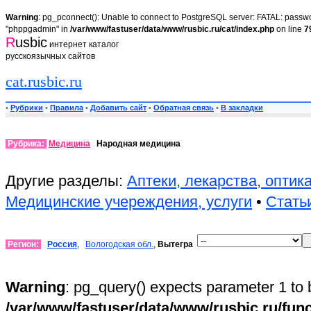
Warning
: pg_pconnect(): Unable to connect to PostgreSQL server: FATAL: passwor
"phppgadmin" in
/var/www/fastuser/data/www/rusbic.ru/cat/index.php
on line
7
R
usbic
интернет каталог
русскоязычных сайтов
cat.rusbic.ru
•
Рубрики
•
Правила
•
Добавить сайт
•
Обратная связь
•
В закладки
Рубрика:
Медицина
Народная медицина
Другие разделы:
Аптеки, лекарства, оптик
Медицинские учереждения, услуги
•
Стать
Регион:
Россия
,
Вологодская обл.
,
Вытегра
Warning
: pg_query() expects parameter 1 to 
/var/www/fastuser/data/www/rusbic.ru/fun