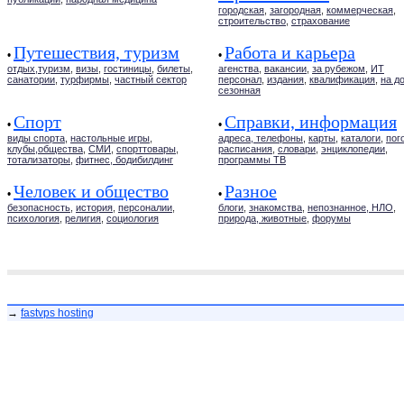
городская
,
загородная
,
коммерческая
,
строительство
,
страхование
Путешествия, туризм
Работа и карьера
•
•
отдых,туризм
,
визы
,
гостиницы
,
билеты
,
агенства
,
вакансии
,
за рубежом
,
ИТ
санатории
,
турфирмы
,
частный сектор
персонал
,
издания
,
квалификация
,
на д
сезонная
Спорт
Справки, информация
•
•
виды спорта
,
настольные игры
,
адреса, телефоны
,
карты
,
каталоги
,
пог
клубы,общества
,
СМИ
,
спорттовары
,
расписания
,
словари
,
энциклопедии
,
тотализаторы
,
фитнес, бодибилдинг
программы ТВ
Человек и общество
Разное
•
•
безопасность
,
история
,
персоналии
,
блоги
,
знакомства
,
непознанное, НЛО
,
психология
,
религия
,
социология
природа, животные
,
форумы
→
fastvps hosting