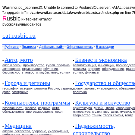
Warning
: pg_pconnect(): Unable to connect to PostgreSQL server: FATAL: passwor
"phppgadmin" in
/var/www/fastuser/data/www/rusbic.ru/cat/index.php
on line
7
R
usbic
интернет каталог
русскоязычных сайтов
cat.rusbic.ru
•
Рубрики
•
Правила
•
Добавить сайт
•
Обратная связь
•
В закладки
Авто, мото
Бизнес и экономика
•
•
авто и закон
,
производство
,
купля, продажа
,
автоматизация
,
инновации
,
производст
автосервис
,
страхование
,
обучение
,
реклама
,
агрором
,
оборудование
,
транс
безопасность
,
новости
,
клубы
,
мото
,
услуги
услуги
,
финансы
Города и регионы
Государство и обществ
•
•
география
,
история
,
регионы России
,
страны
,
армия
,
законы
,
учереждения
,
объедине
фото
,
эмиграция
политика
Компьютеры, программы
Культура и искусство
•
•
безопасность
,
железо
,
издания
,
сети
,
архитектура
,
дизайн, фото
,
изобр.искус
обслуживание
,
програмирование
,
софт
литература
,
музеи, выставки
,
музыка
,
н
творчество
,
танцы
,
творч.союзы
,
театр
Медицина
Недвижимость,
•
•
аптеки, лекарства
,
здоровье
,
учереждения
,
строительство
публикации
,
народная медицина