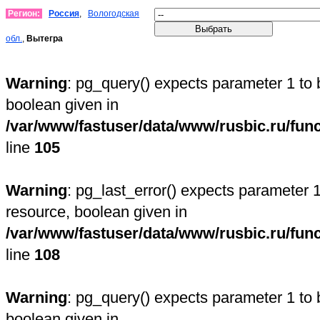
Регион:
Россия
,
Вологодская
обл.
,
Вытегра
Warning
: pg_query() expects parameter 1 to 
boolean given in
/var/www/fastuser/data/www/rusbic.ru/fun
line
105
Warning
: pg_last_error() expects parameter 1
resource, boolean given in
/var/www/fastuser/data/www/rusbic.ru/fun
line
108
Warning
: pg_query() expects parameter 1 to 
boolean given in