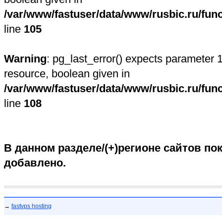
/var/www/fastuser/data/www/rusbic.ru/fun
line
105
Warning
: pg_last_error() expects parameter 1
resource, boolean given in
/var/www/fastuser/data/www/rusbic.ru/fun
line
108
В данном разделе/(+)регионе сайтов пок
добавлено.
→
fastvps hosting