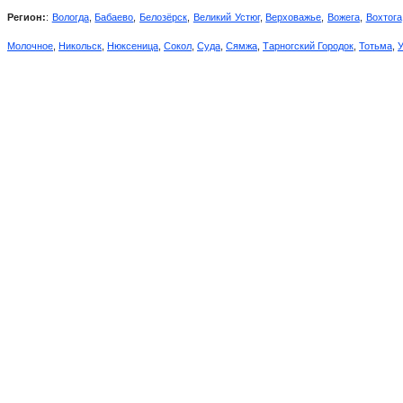
Регион:
:
Вологда
,
Бабаево
,
Белозёрск
,
Великий Устюг
,
Верховажье
,
Вожега
,
Вохтога
Молочное
,
Никольск
,
Нюксеница
,
Сокол
,
Суда
,
Сямжа
,
Тарногский Городок
,
Тотьма
,
У