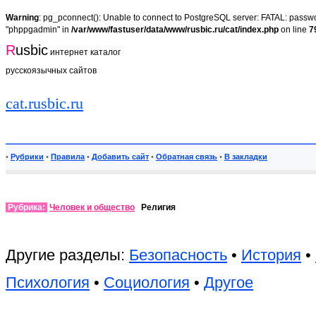
Warning
: pg_pconnect(): Unable to connect to PostgreSQL server: FATAL: passwor
"phppgadmin" in
/var/www/fastuser/data/www/rusbic.ru/cat/index.php
on line
7
R
usbic
интернет каталог
русскоязычных сайтов
cat.rusbic.ru
•
Рубрики
•
Правила
•
Добавить сайт
•
Обратная связь
•
В закладки
Рубрика:
Человек и общество
Религия
Другие разделы:
Безопасность
•
История
•
Психология
•
Социология
•
Другое