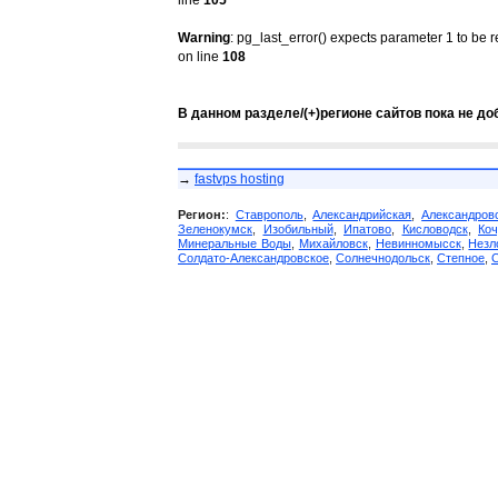
line
105
Warning
: pg_last_error() expects parameter 1 to be 
on line
108
В данном разделе/(+)регионе сайтов пока не до
→
fastvps hosting
Регион:
:
Ставрополь
,
Александрийская
,
Александров
Зеленокумск
,
Изобильный
,
Ипатово
,
Кисловодск
,
Коч
Минеральные Воды
,
Михайловск
,
Невинномысск
,
Незл
Солдато-Александровское
,
Солнечнодольск
,
Степное
,