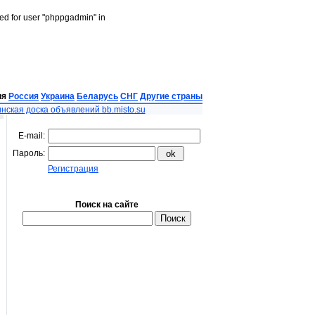
led for user "phppgadmin" in
ия
Россия
Украина
Беларусь
СНГ
Другие страны
нская доска объявлений bb.misto.su
E-mail:
Пароль:
Регистрация
Поиск на сайте