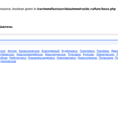
resource, boolean given in
/var/www/fastuser/data/www/rusbic.ru/func/base.php
бавлено.
ское
,
Арзгир
,
Балахоновское
,
Благодарный
,
Будённовск
,
Георгиевск
,
Грачёвка
,
Дивн
убеевское
,
Красногвардейское
,
Краснокумское
,
Курсавка
,
Курская
,
Левокумское
,
обная
,
Нефтекумск
,
Новоалександровск
,
Новопавловск
,
Новоселицкое
,
Пелагиада
,
Пр
Суворовская