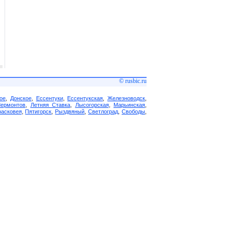
© rusbic.ru
ое
,
Донское
,
Ессентуки
,
Ессентукская
,
Железноводск
,
Лермонтов
,
Летняя Ставка
,
Лысогорская
,
Марьинская
,
асковея
,
Пятигорск
,
Рыздвяный
,
Светлоград
,
Свободы
,