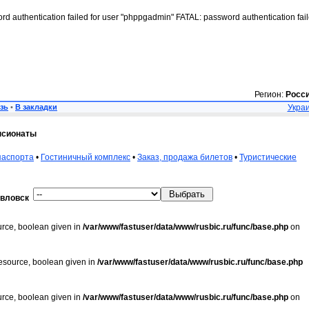
rd authentication failed for user "phppgadmin" FATAL: password authentication fai
Регион:
Росс
зь
•
В закладки
Украи
нсионаты
паспорта
•
Гостиничный комплекс
•
Заказ, продажа билетов
•
Туристические
вловск
urce, boolean given in
/var/www/fastuser/data/www/rusbic.ru/func/base.php
on
resource, boolean given in
/var/www/fastuser/data/www/rusbic.ru/func/base.php
urce, boolean given in
/var/www/fastuser/data/www/rusbic.ru/func/base.php
on