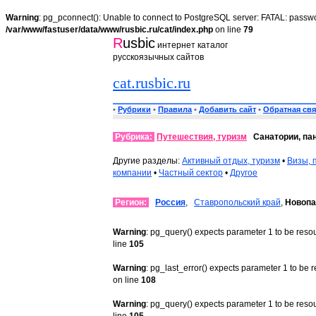
Warning
: pg_pconnect(): Unable to connect to PostgreSQL server: FATAL: passwo
/var/www/fastuser/data/www/rusbic.ru/cat/index.php
on line
79
R
usbic
интернет каталог
русскоязычных сайтов
cat.rusbic.ru
•
Рубрики
•
Правила
•
Добавить сайт
•
Обратная свя
Рубрика:
Путешествия, туризм
Санатории, па
Другие разделы:
Активный отдых, туризм
•
Визы, 
компании
•
Частный сектор
•
Другое
Регион:
Россия
,
Ставропольский край
,
Новопа
Warning
: pg_query() expects parameter 1 to be reso
line
105
Warning
: pg_last_error() expects parameter 1 to be 
on line
108
Warning
: pg_query() expects parameter 1 to be reso