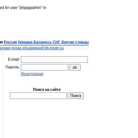
led for user "phppgadmin" in
ия
Россия
Украина
Беларусь
СНГ
Другие страны
нская доска объявлений bb.misto.su
E-mail:
Пароль:
Регистрация
Поиск на сайте