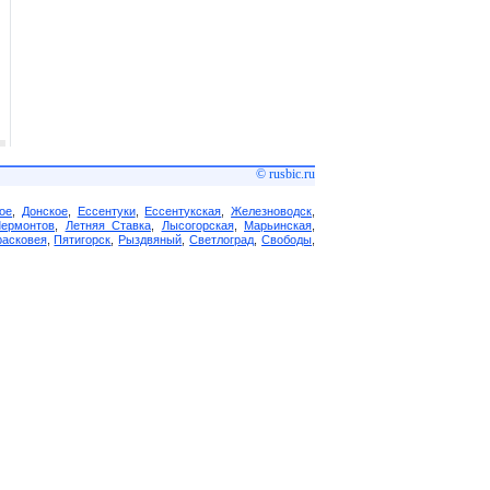
© rusbic.ru
ое
,
Донское
,
Ессентуки
,
Ессентукская
,
Железноводск
,
Лермонтов
,
Летняя Ставка
,
Лысогорская
,
Марьинская
,
асковея
,
Пятигорск
,
Рыздвяный
,
Светлоград
,
Свободы
,