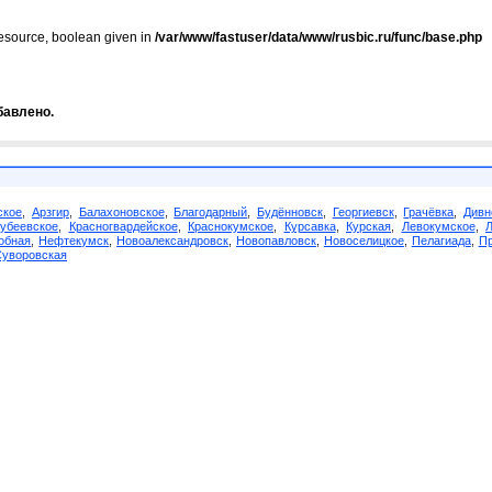
resource, boolean given in
/var/www/fastuser/data/www/rusbic.ru/func/base.php
бавлено.
ское
,
Арзгир
,
Балахоновское
,
Благодарный
,
Будённовск
,
Георгиевск
,
Грачёвка
,
Дивн
убеевское
,
Красногвардейское
,
Краснокумское
,
Курсавка
,
Курская
,
Левокумское
,
обная
,
Нефтекумск
,
Новоалександровск
,
Новопавловск
,
Новоселицкое
,
Пелагиада
,
Пр
Суворовская