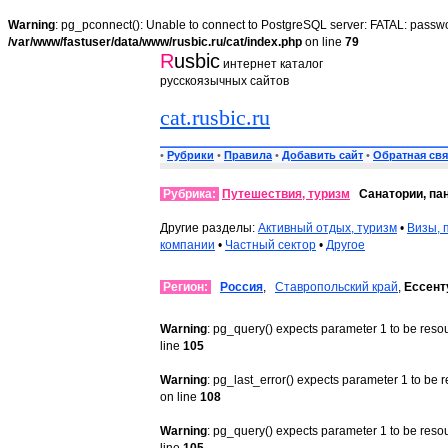
Warning
: pg_pconnect(): Unable to connect to PostgreSQL server: FATAL: passwo
/var/www/fastuser/data/www/rusbic.ru/cat/index.php
on line
79
R
usbic
интернет каталог
русскоязычных сайтов
cat.rusbic.ru
•
Рубрики
•
Правила
•
Добавить сайт
•
Обратная свя
Рубрика:
Путешествия, туризм
Санатории, па
Другие разделы:
Активный отдых, туризм
•
Визы, 
компании
•
Частный сектор
•
Другое
Регион:
Россия
,
Ставропольский край
,
Ессент
Warning
: pg_query() expects parameter 1 to be reso
line
105
Warning
: pg_last_error() expects parameter 1 to be 
on line
108
Warning
: pg_query() expects parameter 1 to be reso