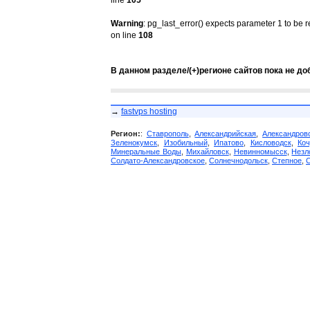
line
105
Warning
: pg_last_error() expects parameter 1 to be 
on line
108
В данном разделе/(+)регионе сайтов пока не до
→
fastvps hosting
Регион:
:
Ставрополь
,
Александрийская
,
Александров
Зеленокумск
,
Изобильный
,
Ипатово
,
Кисловодск
,
Коч
Минеральные Воды
,
Михайловск
,
Невинномысск
,
Незл
Солдато-Александровское
,
Солнечнодольск
,
Степное
,