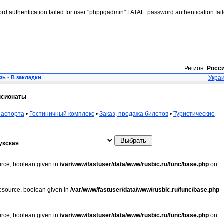
rd authentication failed for user "phppgadmin" FATAL: password authentication fai
Регион:
Росс
зь
•
В закладки
Украи
нсионаты
паспорта
•
Гостиничный комплекс
•
Заказ, продажа билетов
•
Туристические
укская
urce, boolean given in
/var/www/fastuser/data/www/rusbic.ru/func/base.php
on
resource, boolean given in
/var/www/fastuser/data/www/rusbic.ru/func/base.php
urce, boolean given in
/var/www/fastuser/data/www/rusbic.ru/func/base.php
on