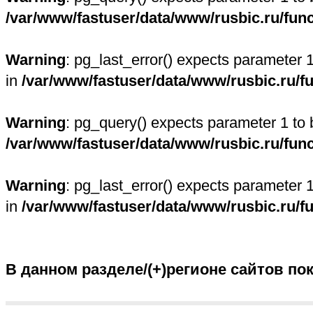
/var/www/fastuser/data/www/rusbic.ru/fun
Warning
: pg_last_error() expects parameter 
in
/var/www/fastuser/data/www/rusbic.ru/f
Warning
: pg_query() expects parameter 1 to 
/var/www/fastuser/data/www/rusbic.ru/fun
Warning
: pg_last_error() expects parameter 
in
/var/www/fastuser/data/www/rusbic.ru/f
В данном разделе/(+)регионе сайтов по