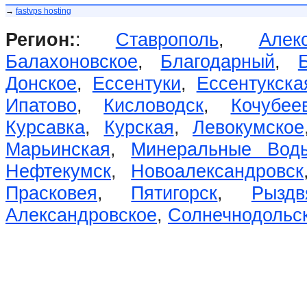
→
fastvps hosting
Регион:
:
Ставрополь
,
Алек
Балахоновское
,
Благодарный
,
Донское
,
Ессентуки
,
Ессентукска
Ипатово
,
Кисловодск
,
Кочубее
Курсавка
,
Курская
,
Левокумское
Марьинская
,
Минеральные Вод
Нефтекумск
,
Новоалександровск
Прасковея
,
Пятигорск
,
Рыздв
Александровское
,
Солнечнодольс