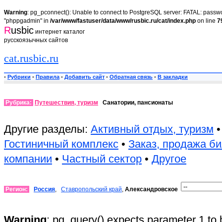
Warning
: pg_pconnect(): Unable to connect to PostgreSQL server: FATAL: passwor
"phppgadmin" in
/var/www/fastuser/data/www/rusbic.ru/cat/index.php
on line
7
R
usbic
интернет каталог
русскоязычных сайтов
cat.rusbic.ru
•
Рубрики
•
Правила
•
Добавить сайт
•
Обратная связь
•
В закладки
Рубрика:
Путешествия, туризм
Санатории, пансионаты
Другие разделы:
Активный отдых, туризм
Гостиничный комплекс
•
Заказ, продажа б
компании
•
Частный сектор
•
Другое
Регион:
Россия
,
Ставропольский край
,
Александровское
Warning
: pg_query() expects parameter 1 to 