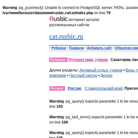
Warning
: pg_pconnect(): Unable to connect to PostgreSQL server: FATAL: passwo
/var/www/fastuser/data/www/rusbic.ru/cat/index.php
on line
79
R
usbic
интернет каталог
русскоязычных сайтов
cat.rusbic.ru
•
Рубрики
•
Правила
•
Добавить сайт
•
Обратная свя
Рубрика:
Путешествия, туризм
Санатории, па
Другие разделы:
Активный отдых, туризм
•
Визы, 
компании
•
Частный сектор
•
Другое
Регион:
Россия
,
Ставропольский край
,
Праско
Warning
: pg_query() expects parameter 1 to be reso
line
105
Warning
: pg_last_error() expects parameter 1 to be 
on line
108
Warning
: pg_query() expects parameter 1 to be reso