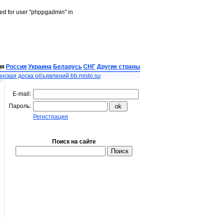
led for user "phppgadmin" in
ия
Россия
Украина
Беларусь
СНГ
Другие страны
нская доска объявлений bb.misto.su
E-mail:
Пароль:
Регистрация
Поиск на сайте