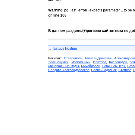
line
105
Warning
: pg_last_error() expects parameter 1 to be 
on line
108
В данном разделе/(+)регионе сайтов пока не до
→
fastvps hosting
Регион:
:
Ставрополь
,
Александрийская
,
Александров
Зеленокумск
,
Изобильный
,
Ипатово
,
Кисловодск
,
Коч
Минеральные Воды
,
Михайловск
,
Невинномысск
,
Незл
Солдато-Александровское
,
Солнечнодольск
,
Степное
,