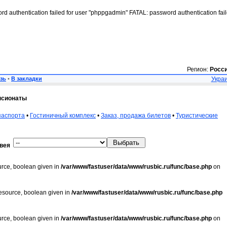
rd authentication failed for user "phppgadmin" FATAL: password authentication fai
Регион:
Росс
зь
•
В закладки
Украи
нсионаты
паспорта
•
Гостиничный комплекс
•
Заказ, продажа билетов
•
Туристические
вея
urce, boolean given in
/var/www/fastuser/data/www/rusbic.ru/func/base.php
on
resource, boolean given in
/var/www/fastuser/data/www/rusbic.ru/func/base.php
urce, boolean given in
/var/www/fastuser/data/www/rusbic.ru/func/base.php
on