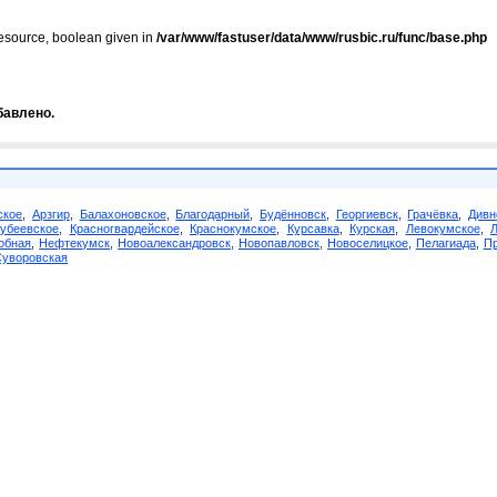
resource, boolean given in
/var/www/fastuser/data/www/rusbic.ru/func/base.php
бавлено.
ское
,
Арзгир
,
Балахоновское
,
Благодарный
,
Будённовск
,
Георгиевск
,
Грачёвка
,
Дивн
убеевское
,
Красногвардейское
,
Краснокумское
,
Курсавка
,
Курская
,
Левокумское
,
обная
,
Нефтекумск
,
Новоалександровск
,
Новопавловск
,
Новоселицкое
,
Пелагиада
,
Пр
Суворовская