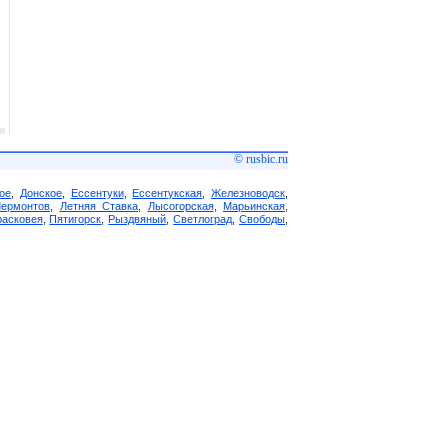
© rusbic.ru
ое
,
Донское
,
Ессентуки
,
Ессентукская
,
Железноводск
,
Лермонтов
,
Летняя Ставка
,
Лысогорская
,
Марьинская
,
асковея
,
Пятигорск
,
Рыздвяный
,
Светлоград
,
Свободы
,