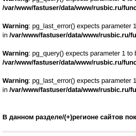
/var/www/fastuser/data/www/rusbic.ru/fun
Warning
: pg_last_error() expects parameter 
in
/var/www/fastuser/data/www/rusbic.ru/f
Warning
: pg_query() expects parameter 1 to 
/var/www/fastuser/data/www/rusbic.ru/fun
Warning
: pg_last_error() expects parameter 
in
/var/www/fastuser/data/www/rusbic.ru/f
В данном разделе/(+)регионе сайтов по