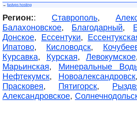
→
fastvps hosting
Регион:
:
Ставрополь
,
Алек
Балахоновское
,
Благодарный
,
Донское
,
Ессентуки
,
Ессентукска
Ипатово
,
Кисловодск
,
Кочубее
Курсавка
,
Курская
,
Левокумское
Марьинская
,
Минеральные Вод
Нефтекумск
,
Новоалександровск
Прасковея
,
Пятигорск
,
Рыздв
Александровское
,
Солнечнодольс