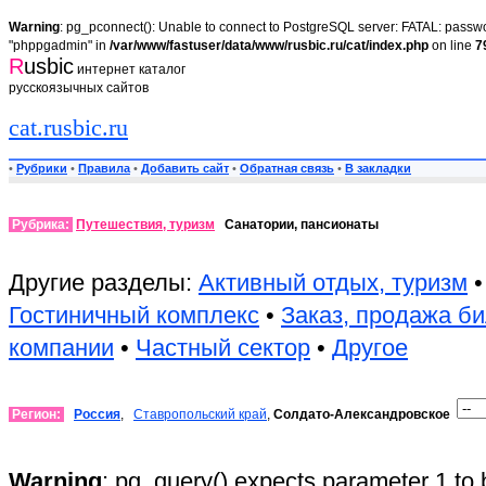
Warning
: pg_pconnect(): Unable to connect to PostgreSQL server: FATAL: passwor
"phppgadmin" in
/var/www/fastuser/data/www/rusbic.ru/cat/index.php
on line
7
R
usbic
интернет каталог
русскоязычных сайтов
cat.rusbic.ru
•
Рубрики
•
Правила
•
Добавить сайт
•
Обратная связь
•
В закладки
Рубрика:
Путешествия, туризм
Санатории, пансионаты
Другие разделы:
Активный отдых, туризм
Гостиничный комплекс
•
Заказ, продажа б
компании
•
Частный сектор
•
Другое
Регион:
Россия
,
Ставропольский край
,
Солдато-Александровское
Warning
: pg_query() expects parameter 1 to 