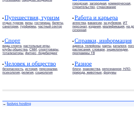
городская
,
загородная
,
коммерческая
,
строительство
,
страхование
Путешествия, туризм
Работа и карьера
•
•
отдых,туризм
,
визы
,
гостиницы
,
билеты
,
агенства
,
вакансии
,
за рубежом
,
ИТ
санатории
,
турфирмы
,
частный сектор
персонал
,
издания
,
квалификация
,
на д
сезонная
Спорт
Справки, информация
•
•
виды спорта
,
настольные игры
,
адреса, телефоны
,
карты
,
каталоги
,
пог
клубы,общества
,
СМИ
,
спорттовары
,
расписания
,
словари
,
энциклопедии
,
тотализаторы
,
фитнес, бодибилдинг
программы ТВ
Человек и общество
Разное
•
•
безопасность
,
история
,
персоналии
,
блоги
,
знакомства
,
непознанное, НЛО
,
психология
,
религия
,
социология
природа, животные
,
форумы
→
fastvps hosting