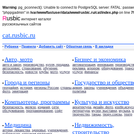
Warning
: pg_pconnect(): Unable to connect to PostgreSQL server: FATAL: passwor
"phppgadmin" in
/var/www/fastuser/data/www/rusbic.ru/cat/index.php
on line
7
R
usbic
интернет каталог
русскоязычных сайтов
cat.rusbic.ru
•
Рубрики
•
Правила
•
Добавить сайт
•
Обратная связь
•
В закладки
Авто, мото
Бизнес и экономика
•
•
авто и закон
,
производство
,
купля, продажа
,
автоматизация
,
инновации
,
производст
автосервис
,
страхование
,
обучение
,
реклама
,
агрором
,
оборудование
,
транс
безопасность
,
новости
,
клубы
,
мото
,
услуги
услуги
,
финансы
Города и регионы
Государство и обществ
•
•
география
,
история
,
регионы России
,
страны
,
армия
,
законы
,
учереждения
,
объедине
фото
,
эмиграция
политика
Компьютеры, программы
Культура и искусство
•
•
безопасность
,
железо
,
издания
,
сети
,
архитектура
,
дизайн, фото
,
изобр.искус
обслуживание
,
програмирование
,
софт
литература
,
музеи, выставки
,
музыка
,
н
творчество
,
танцы
,
творч.союзы
,
театр
Медицина
Недвижимость,
•
•
аптеки, лекарства
,
здоровье
,
учереждения
,
строительство
публикации
,
народная медицина