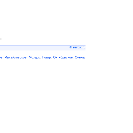
© rusbic.ru
ое
,
Михайловское
,
Моздок
,
Ногир
,
Октябрьское
,
Сунжа
,