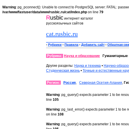
Warning
: pg_pconnect(): Unable to connect to PostgreSQL server: FATAL: passwo
/var/www/fastuser/data/www/rusbic.ru/cat/index.php
on line
79
R
usbic
интернет каталог
русскоязычных сайтов
cat.rusbic.ru
•
Рубрики
•
Правила
•
Добавить сайт
•
Обратная свя
Рубрика:
Наука и образование
Гуманитарные 
Другие разделы:
Наука и техника
•
Научно-образо
Студенческая жизнь
•
Точные и естественные нау
Регион:
Россия
,
Северная Осетия-Алания
,
Ги
Warning
: pg_query() expects parameter 1 to be reso
line
105
Warning
: pg_last_error() expects parameter 1 to be 
on line
108
Warning
: pg_query() expects parameter 1 to be reso