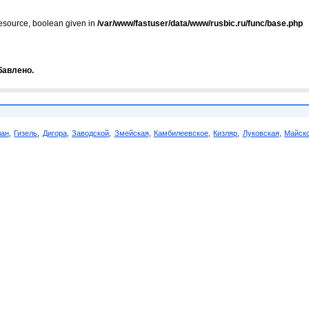
resource, boolean given in
/var/www/fastuser/data/www/rusbic.ru/func/base.php
бавлено.
лан
,
Гизель
,
Дигора
,
Заводской
,
Змейская
,
Камбилеевское
,
Кизляр
,
Луковская
,
Майск