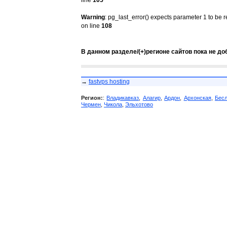
line
105
Warning
: pg_last_error() expects parameter 1 to be 
on line
108
В данном разделе/(+)регионе сайтов пока не до
→
fastvps hosting
Регион:
:
Владикавказ
,
Алагир
,
Ардон
,
Архонская
,
Бес
Чермен
,
Чикола
,
Эльхотово