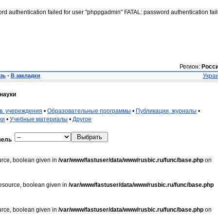
rd authentication failed for user "phppgadmin" FATAL: password authentication fai
Регион:
Росс
зь
•
В закладки
Украи
науки
в. учереждения
•
Образовательные программы
•
Публикации, журналы
•
ки
•
Учебные материалы
•
Другое
зель
urce, boolean given in
/var/www/fastuser/data/www/rusbic.ru/func/base.php
on
resource, boolean given in
/var/www/fastuser/data/www/rusbic.ru/func/base.php
urce, boolean given in
/var/www/fastuser/data/www/rusbic.ru/func/base.php
on