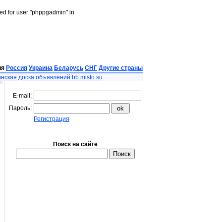
led for user "phppgadmin" in
ия
Россия
Украина
Беларусь
СНГ
Другие страны
нская доска объявлений bb.misto.su
E-mail:
Пароль:
Регистрация
Поиск на сайте