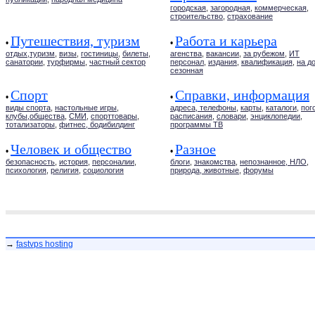
городская
,
загородная
,
коммерческая
,
строительство
,
страхование
Путешествия, туризм
Работа и карьера
•
•
отдых,туризм
,
визы
,
гостиницы
,
билеты
,
агенства
,
вакансии
,
за рубежом
,
ИТ
санатории
,
турфирмы
,
частный сектор
персонал
,
издания
,
квалификация
,
на д
сезонная
Спорт
Справки, информация
•
•
виды спорта
,
настольные игры
,
адреса, телефоны
,
карты
,
каталоги
,
пог
клубы,общества
,
СМИ
,
спорттовары
,
расписания
,
словари
,
энциклопедии
,
тотализаторы
,
фитнес, бодибилдинг
программы ТВ
Человек и общество
Разное
•
•
безопасность
,
история
,
персоналии
,
блоги
,
знакомства
,
непознанное, НЛО
,
психология
,
религия
,
социология
природа, животные
,
форумы
→
fastvps hosting