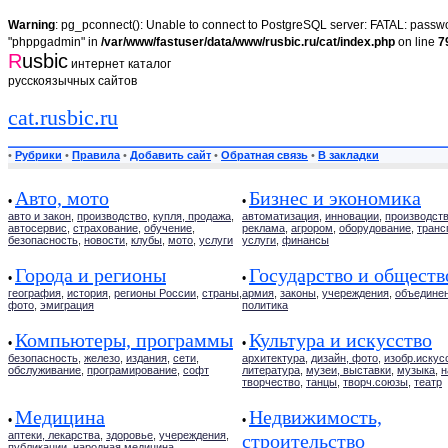
Warning
: pg_pconnect(): Unable to connect to PostgreSQL server: FATAL: passwor
"phppgadmin" in
/var/www/fastuser/data/www/rusbic.ru/cat/index.php
on line
7
R
usbic
интернет каталог
русскоязычных сайтов
cat.rusbic.ru
•
Рубрики
•
Правила
•
Добавить сайт
•
Обратная связь
•
В закладки
Авто, мото
Бизнес и экономика
•
•
авто и закон
,
производство
,
купля, продажа
,
автоматизация
,
инновации
,
производст
автосервис
,
страхование
,
обучение
,
реклама
,
агрором
,
оборудование
,
транс
безопасность
,
новости
,
клубы
,
мото
,
услуги
услуги
,
финансы
Города и регионы
Государство и обществ
•
•
география
,
история
,
регионы России
,
страны
,
армия
,
законы
,
учереждения
,
объедине
фото
,
эмиграция
политика
Компьютеры, программы
Культура и искусство
•
•
безопасность
,
железо
,
издания
,
сети
,
архитектура
,
дизайн, фото
,
изобр.искус
обслуживание
,
програмирование
,
софт
литература
,
музеи, выставки
,
музыка
,
н
творчество
,
танцы
,
творч.союзы
,
театр
Медицина
Недвижимость,
•
•
аптеки, лекарства
,
здоровье
,
учереждения
,
строительство
публикации
,
народная медицина