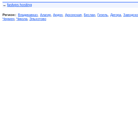
→
fastvps hosting
Регион:
:
Владикавказ
,
Алагир
,
Ардон
,
Архонская
,
Беслан
,
Гизель
,
Дигора
,
Заводск
Чермен
,
Чикола
,
Эльхотово