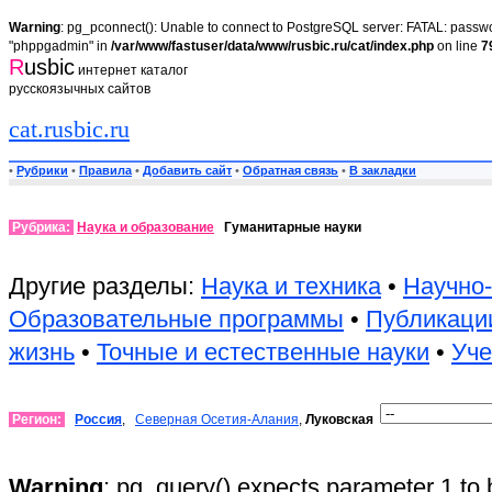
Warning
: pg_pconnect(): Unable to connect to PostgreSQL server: FATAL: passwor
"phppgadmin" in
/var/www/fastuser/data/www/rusbic.ru/cat/index.php
on line
7
R
usbic
интернет каталог
русскоязычных сайтов
cat.rusbic.ru
•
Рубрики
•
Правила
•
Добавить сайт
•
Обратная связь
•
В закладки
Рубрика:
Наука и образование
Гуманитарные науки
Другие разделы:
Наука и техника
•
Научно-
Образовательные программы
•
Публикаци
жизнь
•
Точные и естественные науки
•
Уч
Регион:
Россия
,
Северная Осетия-Алания
,
Луковская
Warning
: pg_query() expects parameter 1 to 