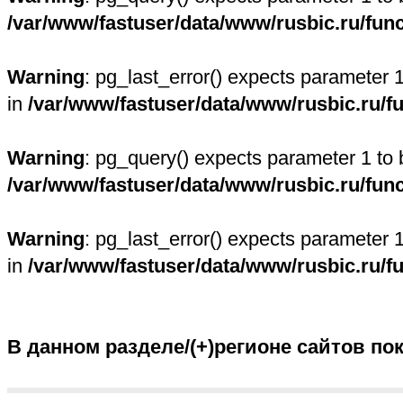
/var/www/fastuser/data/www/rusbic.ru/fun
Warning
: pg_last_error() expects parameter 
in
/var/www/fastuser/data/www/rusbic.ru/f
Warning
: pg_query() expects parameter 1 to 
/var/www/fastuser/data/www/rusbic.ru/fun
Warning
: pg_last_error() expects parameter 
in
/var/www/fastuser/data/www/rusbic.ru/f
В данном разделе/(+)регионе сайтов по