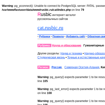
Warning
: pg_pconnect(): Unable to connect to PostgreSQL server: FATAL: passwo
/var/www/fastuser/data/www/rusbic.ru/cat/index.php
on line
79
R
usbic
интернет каталог
русскоязычных сайтов
cat.rusbic.ru
•
Рубрики
•
Правила
•
Добавить сайт
•
Обратная свя
Рубрика:
Наука и образование
Гуманитарные 
Другие разделы:
Наука и техника
•
Научно-образо
Студенческая жизнь
•
Точные и естественные нау
Регион:
Россия
,
Северная Осетия-Алания
,
Ка
Warning
: pg_query() expects parameter 1 to be reso
line
105
Warning
: pg_last_error() expects parameter 1 to be 
on line
108
Warning
: pg_query() expects parameter 1 to be reso