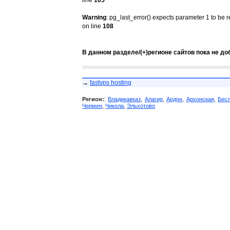
line
105
Warning
: pg_last_error() expects parameter 1 to be 
on line
108
В данном разделе/(+)регионе сайтов пока не до
→
fastvps hosting
Регион:
:
Владикавказ
,
Алагир
,
Ардон
,
Архонская
,
Бес
Чермен
,
Чикола
,
Эльхотово