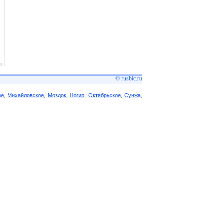
© rusbic.ru
ое
,
Михайловское
,
Моздок
,
Ногир
,
Октябрьское
,
Сунжа
,