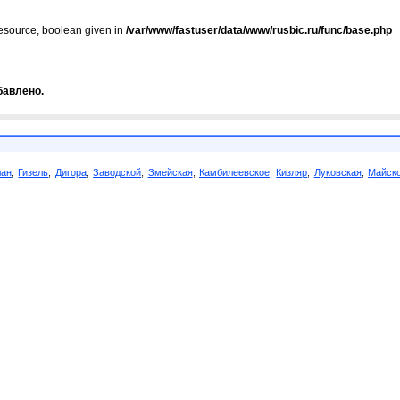
resource, boolean given in
/var/www/fastuser/data/www/rusbic.ru/func/base.php
бавлено.
лан
,
Гизель
,
Дигора
,
Заводской
,
Змейская
,
Камбилеевское
,
Кизляр
,
Луковская
,
Майск