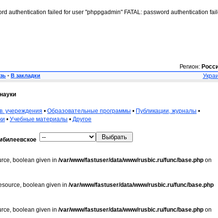
rd authentication failed for user "phppgadmin" FATAL: password authentication fai
Регион:
Росс
зь
•
В закладки
Украи
науки
в. учереждения
•
Образовательные программы
•
Публикации, журналы
•
ки
•
Учебные материалы
•
Другое
мбилеевское
urce, boolean given in
/var/www/fastuser/data/www/rusbic.ru/func/base.php
on
resource, boolean given in
/var/www/fastuser/data/www/rusbic.ru/func/base.php
urce, boolean given in
/var/www/fastuser/data/www/rusbic.ru/func/base.php
on