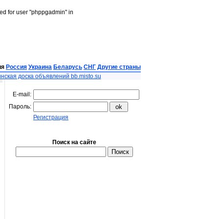
led for user "phppgadmin" in
ия
Россия
Украина
Беларусь
СНГ
Другие страны
нская доска объявлений bb.misto.su
E-mail:
Пароль:
Регистрация
Поиск на сайте