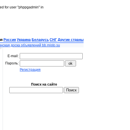
led for user "phppgadmin" in
ия
Россия
Украина
Беларусь
СНГ
Другие страны
нская доска объявлений bb.misto.su
E-mail:
Пароль:
Регистрация
Поиск на сайте