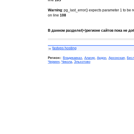
line
105
Warning
: pg_last_error() expects parameter 1 to be 
on line
108
В данном разделе/(+)регионе сайтов пока не до
→
fastvps hosting
Регион:
:
Владикавказ
,
Алагир
,
Ардон
,
Архонская
,
Бес
Чермен
,
Чикола
,
Эльхотово