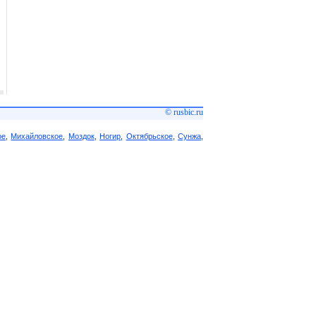
© rusbic.ru
ое
,
Михайловское
,
Моздок
,
Ногир
,
Октябрьское
,
Сунжа
,