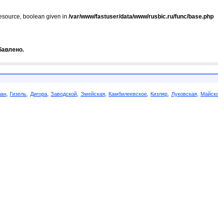
resource, boolean given in
/var/www/fastuser/data/www/rusbic.ru/func/base.php
бавлено.
лан
,
Гизель
,
Дигора
,
Заводской
,
Змейская
,
Камбилеевское
,
Кизляр
,
Луковская
,
Майск