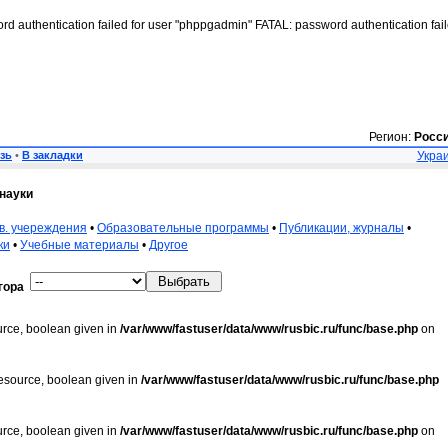
rd authentication failed for user "phppgadmin" FATAL: password authentication fai
Регион:
Росс
зь
•
В закладки
Украи
науки
в. учереждения
•
Образовательные программы
•
Публикации, журналы
•
ки
•
Учебные материалы
•
Другое
гора
urce, boolean given in
/var/www/fastuser/data/www/rusbic.ru/func/base.php
on
resource, boolean given in
/var/www/fastuser/data/www/rusbic.ru/func/base.php
urce, boolean given in
/var/www/fastuser/data/www/rusbic.ru/func/base.php
on