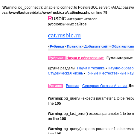
Warning
: pg_pconnect(): Unable to connect to PostgreSQL server: FATAL: passwo
/var/www/fastuser/data/www/rusbic.ru/cat/index.php
on line
79
R
usbic
интернет каталог
русскоязычных сайтов
cat.rusbic.ru
•
Рубрики
•
Правила
•
Добавить сайт
•
Обратная свя
Рубрика:
Наука и образование
Гуманитарные 
Другие разделы:
Наука и техника
•
Научно-образо
Студенческая жизнь
•
Точные и естественные нау
Регион:
Россия
,
Северная Осетия-Алания
,
Ди
Warning
: pg_query() expects parameter 1 to be reso
line
105
Warning
: pg_last_error() expects parameter 1 to be 
on line
108
Warning
: pg_query() expects parameter 1 to be reso