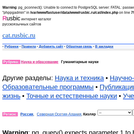
Warning
: pg_pconnect(): Unable to connect to PostgreSQL server: FATAL: passwor
"phppgadmin" in
/var/www/fastuser/data/www/rusbic.ru/cat/index.php
on line
7
R
usbic
интернет каталог
русскоязычных сайтов
cat.rusbic.ru
•
Рубрики
•
Правила
•
Добавить сайт
•
Обратная связь
•
В закладки
Рубрика:
Наука и образование
Гуманитарные науки
Другие разделы:
Наука и техника
•
Научно-
Образовательные программы
•
Публикаци
жизнь
•
Точные и естественные науки
•
Уч
Регион:
Россия
,
Северная Осетия-Алания
,
Кизляр
Warning
: pg_query() expects parameter 1 to 