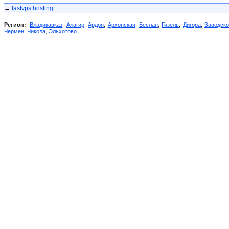
→
fastvps hosting
Регион:
:
Владикавказ
,
Алагир
,
Ардон
,
Архонская
,
Беслан
,
Гизель
,
Дигора
,
Заводск
Чермен
,
Чикола
,
Эльхотово