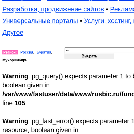
Разработка, продвижение сайтов
•
Реклама
Универсальные порталы
•
Услуги, хостинг
Другое
Регион:
Россия
,
Бурятия
,
Мухоршибирь
Warning
: pg_query() expects parameter 1 to 
boolean given in
/var/www/fastuser/data/www/rusbic.ru/fun
line
105
Warning
: pg_last_error() expects parameter 1
resource, boolean given in