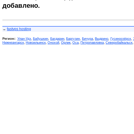
добавлено.
→
fastvps hosting
Регион:
:
Улан-Удэ
,
Бабушкин
,
Багдарин
,
Баргузин
,
Бичура
,
Выдрино
,
Гусиноозёрск
,
Нижнеангарск
,
Новоильинск
,
Онохой
,
Орлик
,
Оса
,
Петропавловка
,
Северобайкальск