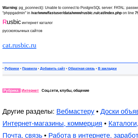
Warning
: pg_pconnect(): Unable to connect to PostgreSQL server: FATAL: passwor
"phppgadmin" in
/var/www/fastuser/data/www/rusbic.ru/cat/index.php
on line
7
R
usbic
интернет каталог
русскоязычных сайтов
cat.rusbic.ru
•
Рубрики
•
Правила
•
Добавить сайт
•
Обратная связь
•
В закладки
Рубрика:
Интернет
Соц.сети, клубы, общение
Другие разделы:
Вебмастеру
•
Доски объя
Интернет-магазины, коммерция
•
Каталоги
Почта, связь
•
Работа в интернете, зарабо