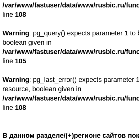
/var/www/fastuser/data/www/rusbic.ru/fun
line
108
Warning
: pg_query() expects parameter 1 to 
boolean given in
/var/www/fastuser/data/www/rusbic.ru/fun
line
105
Warning
: pg_last_error() expects parameter 1
resource, boolean given in
/var/www/fastuser/data/www/rusbic.ru/fun
line
108
В данном разделе/(+)регионе сайтов пок