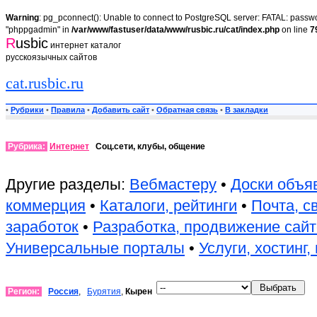
Warning
: pg_pconnect(): Unable to connect to PostgreSQL server: FATAL: passwor
"phppgadmin" in
/var/www/fastuser/data/www/rusbic.ru/cat/index.php
on line
7
R
usbic
интернет каталог
русскоязычных сайтов
cat.rusbic.ru
•
Рубрики
•
Правила
•
Добавить сайт
•
Обратная связь
•
В закладки
Рубрика:
Интернет
Соц.сети, клубы, общение
Другие разделы:
Вебмастеру
•
Доски объя
коммерция
•
Каталоги, рейтинги
•
Почта, с
заработок
•
Разработка, продвижение сай
Универсальные порталы
•
Услуги, хостинг
Регион:
Россия
,
Бурятия
,
Кырен