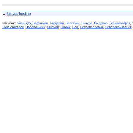
→
fastvps hosting
Регион:
:
Улан-Удэ
,
Бабушкин
,
Багдарин
,
Баргузин
,
Бичура
,
Выдрино
,
Гусиноозёрск
,
Нижнеангарск
,
Новоильинск
,
Онохой
,
Орлик
,
Оса
,
Петропавловка
,
Северобайкальск