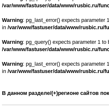
/var/www/fastuser/data/www/rusbic.ru/fun
Warning
: pg_last_error() expects parameter 
in
/var/www/fastuser/data/www/rusbic.ru/f
Warning
: pg_query() expects parameter 1 to 
/var/www/fastuser/data/www/rusbic.ru/fun
Warning
: pg_last_error() expects parameter 
in
/var/www/fastuser/data/www/rusbic.ru/f
В данном разделе/(+)регионе сайтов по