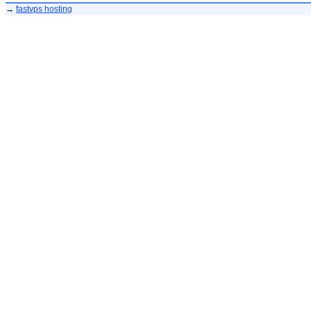
→
fastvps hosting