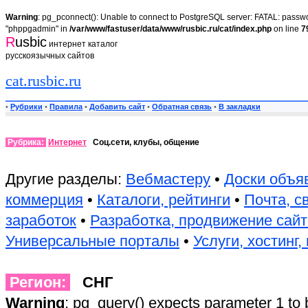
Warning
: pg_pconnect(): Unable to connect to PostgreSQL server: FATAL: passwor
"phppgadmin" in
/var/www/fastuser/data/www/rusbic.ru/cat/index.php
on line
7
R
usbic
интернет каталог
русскоязычных сайтов
cat.rusbic.ru
•
Рубрики
•
Правила
•
Добавить сайт
•
Обратная связь
•
В закладки
Рубрика:
Интернет
Соц.сети, клубы, общение
Другие разделы:
Вебмастеру
•
Доски объя
коммерция
•
Каталоги, рейтинги
•
Почта, с
заработок
•
Разработка, продвижение сай
Универсальные порталы
•
Услуги, хостинг
Регион:
СНГ
Warning
: pg_query() expects parameter 1 to 