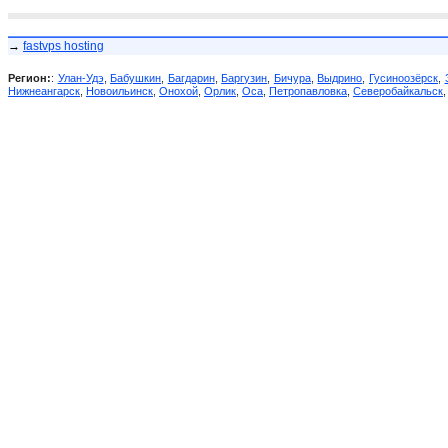
→
fastvps hosting
Регион:
:
Улан-Удэ
,
Бабушкин
,
Багдарин
,
Баргузин
,
Бичура
,
Выдрино
,
Гусиноозёрск
,
Нижнеангарск
,
Новоильинск
,
Онохой
,
Орлик
,
Оса
,
Петропавловка
,
Северобайкальск