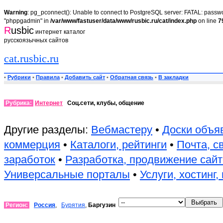
Warning
: pg_pconnect(): Unable to connect to PostgreSQL server: FATAL: passwor
"phppgadmin" in
/var/www/fastuser/data/www/rusbic.ru/cat/index.php
on line
7
R
usbic
интернет каталог
русскоязычных сайтов
cat.rusbic.ru
•
Рубрики
•
Правила
•
Добавить сайт
•
Обратная связь
•
В закладки
Рубрика:
Интернет
Соц.сети, клубы, общение
Другие разделы:
Вебмастеру
•
Доски объя
коммерция
•
Каталоги, рейтинги
•
Почта, с
заработок
•
Разработка, продвижение сай
Универсальные порталы
•
Услуги, хостинг
Регион:
Россия
,
Бурятия
,
Баргузин