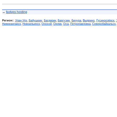
→
fastvps hosting
Регион:
:
Улан-Удэ
,
Бабушкин
,
Багдарин
,
Баргузин
,
Бичура
,
Выдрино
,
Гусиноозёрск
,
Нижнеангарск
,
Новоильинск
,
Онохой
,
Орлик
,
Оса
,
Петропавловка
,
Северобайкальск