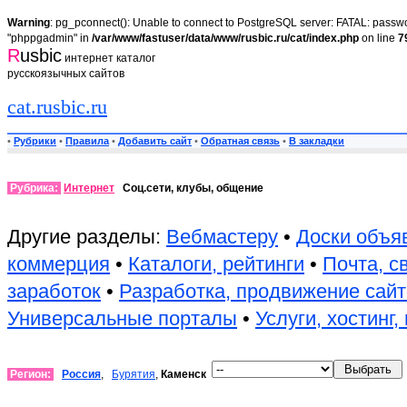
Warning
: pg_pconnect(): Unable to connect to PostgreSQL server: FATAL: passwor
"phppgadmin" in
/var/www/fastuser/data/www/rusbic.ru/cat/index.php
on line
7
R
usbic
интернет каталог
русскоязычных сайтов
cat.rusbic.ru
•
Рубрики
•
Правила
•
Добавить сайт
•
Обратная связь
•
В закладки
Рубрика:
Интернет
Соц.сети, клубы, общение
Другие разделы:
Вебмастеру
•
Доски объя
коммерция
•
Каталоги, рейтинги
•
Почта, с
заработок
•
Разработка, продвижение сай
Универсальные порталы
•
Услуги, хостинг
Регион:
Россия
,
Бурятия
,
Каменск