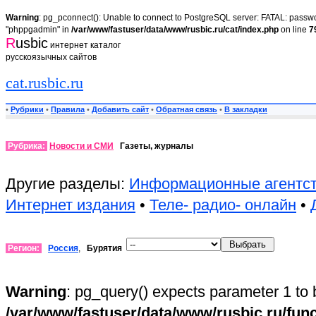
Warning
: pg_pconnect(): Unable to connect to PostgreSQL server: FATAL: passwor
"phppgadmin" in
/var/www/fastuser/data/www/rusbic.ru/cat/index.php
on line
7
R
usbic
интернет каталог
русскоязычных сайтов
cat.rusbic.ru
•
Рубрики
•
Правила
•
Добавить сайт
•
Обратная связь
•
В закладки
Рубрика:
Новости и СМИ
Газеты, журналы
Другие разделы:
Информационные агентс
Интернет издания
•
Теле- радио- онлайн
•
Регион:
Россия
,
Бурятия
Warning
: pg_query() expects parameter 1 to 
/var/www/fastuser/data/www/rusbic.ru/fun