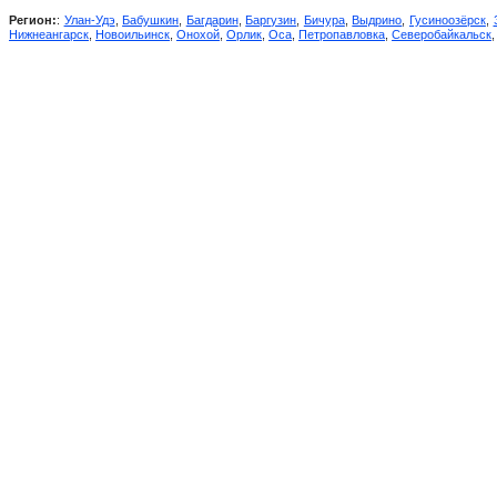
Регион:
:
Улан-Удэ
,
Бабушкин
,
Багдарин
,
Баргузин
,
Бичура
,
Выдрино
,
Гусиноозёрск
,
Нижнеангарск
,
Новоильинск
,
Онохой
,
Орлик
,
Оса
,
Петропавловка
,
Северобайкальск