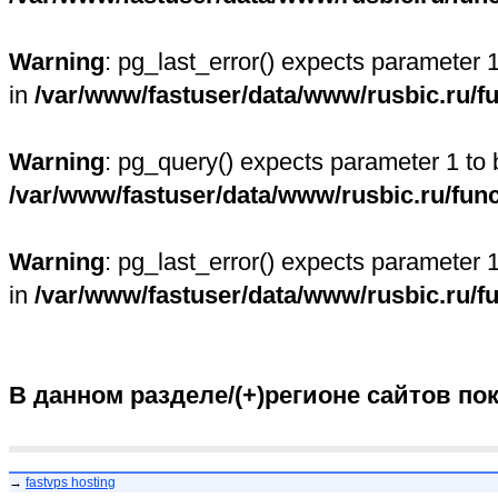
Warning
: pg_last_error() expects parameter 
in
/var/www/fastuser/data/www/rusbic.ru/f
Warning
: pg_query() expects parameter 1 to 
/var/www/fastuser/data/www/rusbic.ru/fun
Warning
: pg_last_error() expects parameter 
in
/var/www/fastuser/data/www/rusbic.ru/f
В данном разделе/(+)регионе сайтов по
→
fastvps hosting