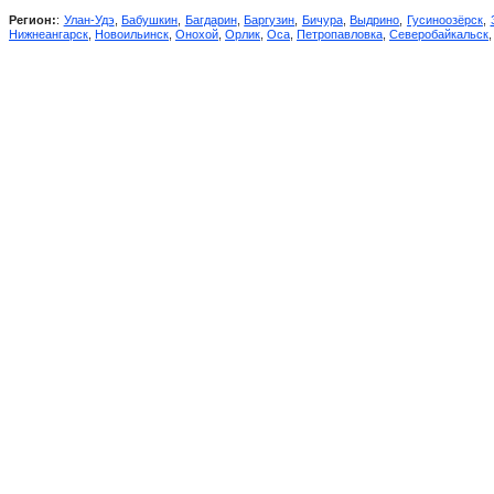
Регион:
:
Улан-Удэ
,
Бабушкин
,
Багдарин
,
Баргузин
,
Бичура
,
Выдрино
,
Гусиноозёрск
,
Нижнеангарск
,
Новоильинск
,
Онохой
,
Орлик
,
Оса
,
Петропавловка
,
Северобайкальск