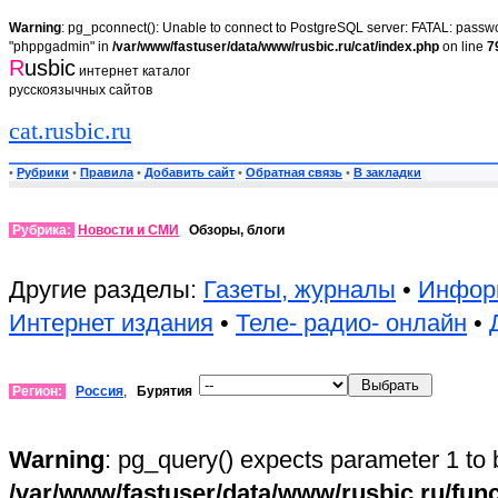
Warning
: pg_pconnect(): Unable to connect to PostgreSQL server: FATAL: passwor
"phppgadmin" in
/var/www/fastuser/data/www/rusbic.ru/cat/index.php
on line
7
R
usbic
интернет каталог
русскоязычных сайтов
cat.rusbic.ru
•
Рубрики
•
Правила
•
Добавить сайт
•
Обратная связь
•
В закладки
Рубрика:
Новости и СМИ
Обзоры, блоги
Другие разделы:
Газеты, журналы
•
Инфор
Интернет издания
•
Теле- радио- онлайн
•
Регион:
Россия
,
Бурятия
Warning
: pg_query() expects parameter 1 to 
/var/www/fastuser/data/www/rusbic.ru/fun