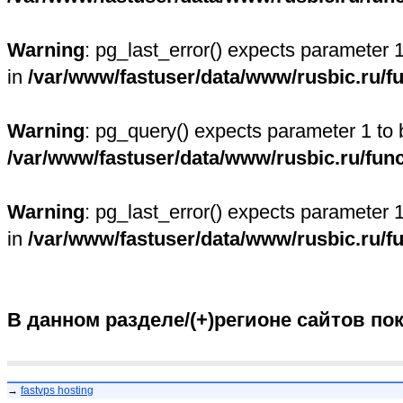
Warning
: pg_last_error() expects parameter 
in
/var/www/fastuser/data/www/rusbic.ru/f
Warning
: pg_query() expects parameter 1 to 
/var/www/fastuser/data/www/rusbic.ru/fun
Warning
: pg_last_error() expects parameter 
in
/var/www/fastuser/data/www/rusbic.ru/f
В данном разделе/(+)регионе сайтов по
→
fastvps hosting