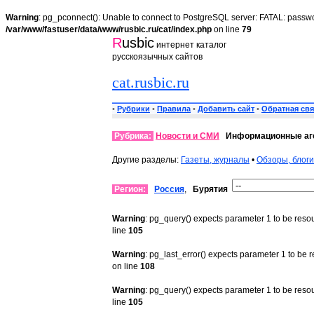
Warning
: pg_pconnect(): Unable to connect to PostgreSQL server: FATAL: passwo
/var/www/fastuser/data/www/rusbic.ru/cat/index.php
on line
79
R
usbic
интернет каталог
русскоязычных сайтов
cat.rusbic.ru
•
Рубрики
•
Правила
•
Добавить сайт
•
Обратная свя
Рубрика:
Новости и СМИ
Информационные аг
Другие разделы:
Газеты, журналы
•
Обзоры, блоги
Регион:
Россия
,
Бурятия
Warning
: pg_query() expects parameter 1 to be reso
line
105
Warning
: pg_last_error() expects parameter 1 to be 
on line
108
Warning
: pg_query() expects parameter 1 to be reso
line
105