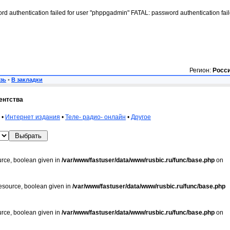
rd authentication failed for user "phppgadmin" FATAL: password authentication fai
Регион:
Росс
зь
•
В закладки
ентства
•
Интернет издания
•
Теле- радио- онлайн
•
Другое
urce, boolean given in
/var/www/fastuser/data/www/rusbic.ru/func/base.php
on
resource, boolean given in
/var/www/fastuser/data/www/rusbic.ru/func/base.php
urce, boolean given in
/var/www/fastuser/data/www/rusbic.ru/func/base.php
on