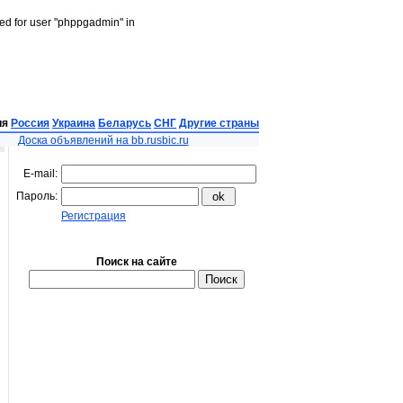
led for user "phppgadmin" in
ия
Россия
Украина
Беларусь
СНГ
Другие страны
Доска объявлений на bb.rusbic.ru
E-mail:
Пароль:
Регистрация
Поиск на сайте