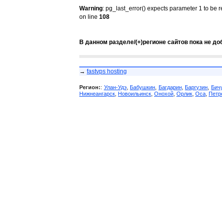
Warning
: pg_last_error() expects parameter 1 to be 
on line
108
В данном разделе/(+)регионе сайтов пока не до
→
fastvps hosting
Регион:
:
Улан-Удэ
,
Бабушкин
,
Багдарин
,
Баргузин
,
Бич
Нижнеангарск
,
Новоильинск
,
Онохой
,
Орлик
,
Оса
,
Петр