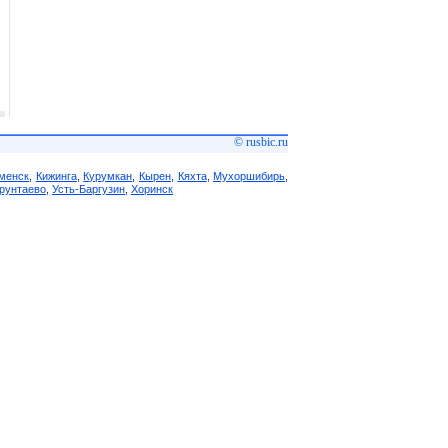
© rusbic.ru
менск
,
Кижинга
,
Курумкан
,
Кырен
,
Кяхта
,
Мухоршибирь
,
рунтаево
,
Усть-Баргузин
,
Хоринск