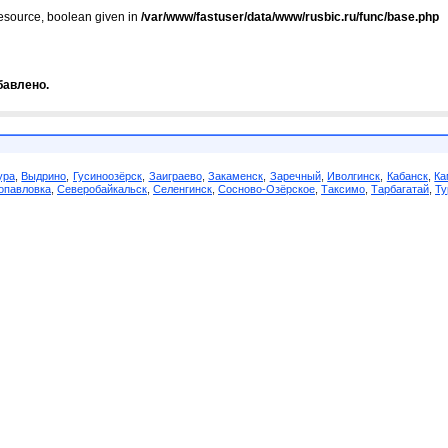
resource, boolean given in
/var/www/fastuser/data/www/rusbic.ru/func/base.php
бавлено.
ура
,
Выдрино
,
Гусиноозёрск
,
Заиграево
,
Закаменск
,
Заречный
,
Иволгинск
,
Кабанск
,
Ка
опавловка
,
Северобайкальск
,
Селенгинск
,
Сосново-Озёрское
,
Таксимо
,
Тарбагатай
,
Ту